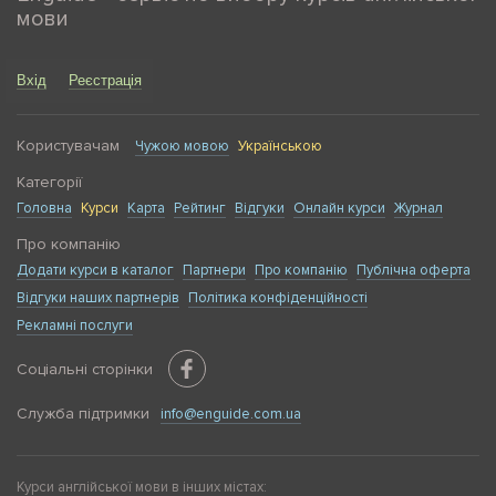
мови
Вхід
Реєстрація
Користувачам
Чужою мовою
Українською
Категорії
Головна
Курси
Карта
Рейтинг
Відгуки
Онлайн курси
Журнал
Про компанію
Додати курси в каталог
Партнери
Про компанію
Публічна оферта
Відгуки наших партнерів
Політика конфіденційності
Рекламні послуги
Соціальні сторінки
Служба підтримки
info@enguide.com.ua
Курси англійської мови в інших містах: