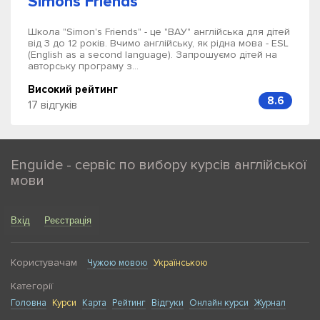
Simons Friends
Школа "Simon's Friends" - це "ВАУ" англійська для дітей
від 3 до 12 років. Вчимо англійську, як рідна мова - ESL
(English as a second language). Запрошуємо дітей на
авторську програму з...
Високий рейтинг
8.6
17 відгуків
Enguide - сервіс по вибору курсів англійської
мови
Вхід
Реєстрація
Користувачам
Чужою мовою
Українською
Категорії
Головна
Курси
Карта
Рейтинг
Відгуки
Онлайн курси
Журнал