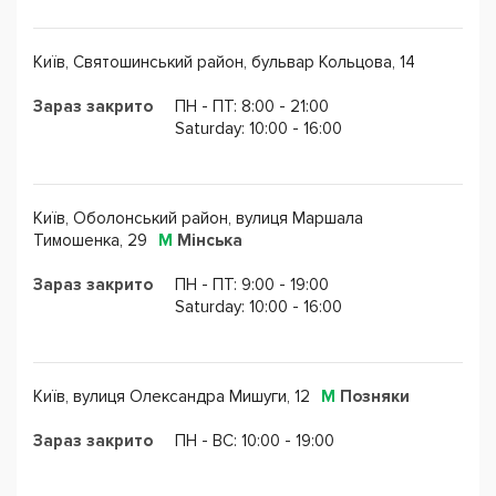
уроку;
Максимальний обсяг розмов і повне занурення в
Київ, Святошинський район, бульвар Кольцова, 14
мовне середовище;
Використання онлайн-підручника для матеріалів
Зараз закрито
ПН - ПТ: 8:00 - 21:00
занять і домашніх завдань.
Saturday: 10:00 - 16:00
Студенти мають свій особистий кабінет, де можна
знайти весь матеріал навіть за пропущених занять.
Київ, Оболонський район, вулиця Маршала
Домашня робота виконується в онлайн-платформі.
Тимошенка, 29
М
Мінська
Школа пропонує своїм студентам мобільні додатки:
Зараз закрито
ПН - ПТ: 9:00 - 19:00
Goeng і Talkative-U для швидкого відстеження заходів
Saturday: 10:00 - 16:00
школи і вдосконалення своєї вимови, розмовний клуб,
YouTube канал, онлайн-курс по квестам.
Київ, вулиця Олександра Мишуги, 12
М
Позняки
На курсах «Спейс Дір» діє своя валюта - діркоінти, які
накопичуються за активне навчання і потім їх же можна
Зараз закрито
ПН - ВС: 10:00 - 19:00
використовувати при оплаті занять.