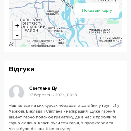
Варіанти навчання:
Показати карту
Супер-інтенсив: 5 раз на тиждень протягом місяця;
Повний курс: 4 місяці дорослим і 9 місяців підліткам
+
по індивідуально підібраному графіку;
-
Розмовний міський табір: підліткам 9-16 років;
Спецкурси: англійська для початківців, для роботи
або подорожей.
По закінченню курсу кожен студент проходить 30-
Відгуки
хвилинне спілкування з носієм мови, що дозволяє
найбільш об'єктивно оцінити отриманий рівень знань.
Светлана Ду
17 Березень 2024, 00:18
Навчалася на цих курсах незадовго до війни у групі с1 у
Powered by
Leaflet
— © Google 2026
Харкові. Викладач Світлана - найкращий. Дуже гарний
акцент, гарно пояснює граматику, де в нас є пробіли та
гарна людина. Класи були теж гарні, з проектором та
місця було багато. Школа супер.