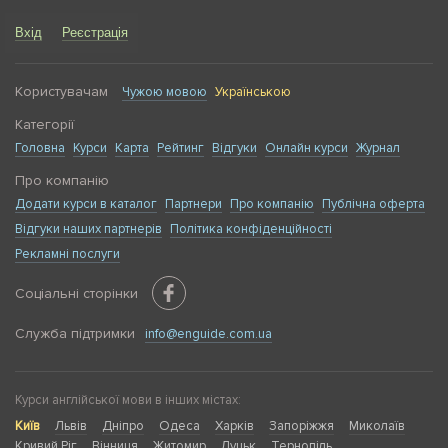
Вхід
Реєстрація
Користувачам
Чужою мовою
Українською
Категорії
Головна
Курси
Карта
Рейтинг
Відгуки
Онлайн курси
Журнал
Про компанію
Додати курси в каталог
Партнери
Про компанію
Публічна оферта
Відгуки наших партнерів
Політика конфіденційності
Рекламні послуги
Соціальні сторінки
Служба підтримки
info@enguide.com.ua
Курси англійської мови в інших містах:
Київ
Львів
Дніпро
Одеса
Харків
Запоріжжя
Миколаїв
Кривий Ріг
Вінниця
Житомир
Луцьк
Тернопіль