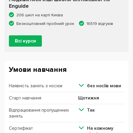
Enguide
206 шкіл на карті Києва
Безкоштовний пробний урок
16519 відгуків
Всі курси
Умови навчання
Наявність занять з носієм
без ноcіїв мови
Старт навчання
Щотижня
Відпрацювання пропущенних
Так
занять
Сертифікат
На кожному