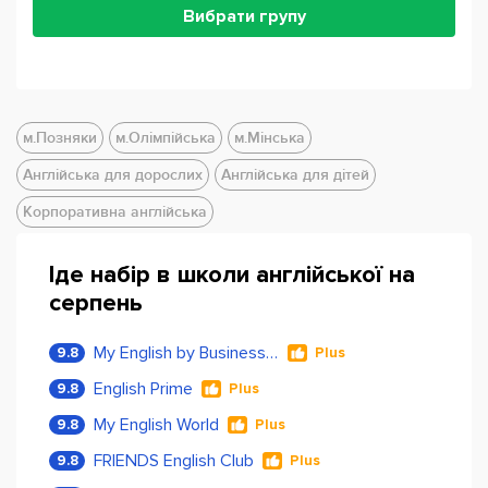
Вибрати групу
м.Позняки
м.Олімпійська
м.Мінська
Англійська для дорослих
Англійська для дітей
Корпоративна англійська
Іде набір в школи англійської на
серпень
My English by Business Language
9.8
Plus
English Prime
9.8
Plus
My English World
9.8
Plus
FRIENDS English Club
9.8
Plus