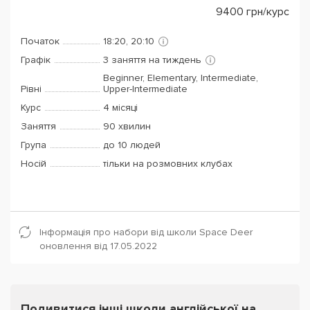
9400
грн/курс
Початок
18:20, 20:10
Графік
3 заняття на тиждень
Beginner, Elementary, Intermediate,
Рівні
Upper-Intermediate
Курс
4 місяці
Заняття
90 хвилин
Група
до 10 людей
Носій
тільки на розмовних клубах
Інформація про набори від школи Space Deer
оновлення від 17.05.2022
Подивитися інші школи англійської на