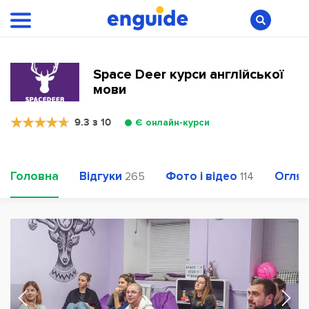
Space Deer курси англійської
мови
9.3 з 10
Є онлайн-курси
Головна
Відгуки
Фото і відео
Огляд
265
114