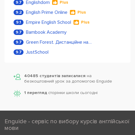
Englishdom
9.7
Plus
English Prime Online
9.2
Plus
Empire English School
9.1
Plus
Bambook Academy
9.7
Green Forest. Дистанційне навчання
9.7
JustSchool
9.7
40485 студентів записалися
на
безкоштовний урок за допомогою Enguide
1 перегляд
сторінки школи cьогодні
Enguide - сервіс по вибору курсів англійської
мови