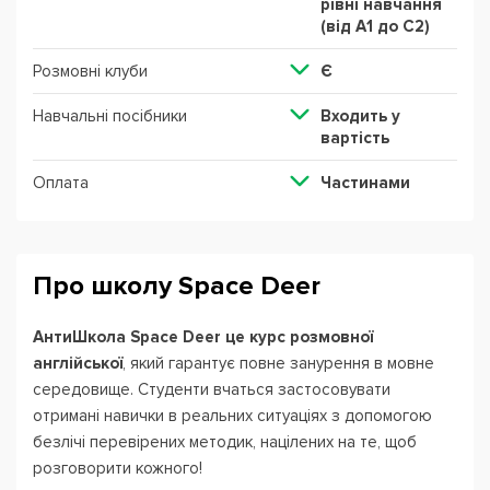
рівні навчання
(від А1 до С2)
Розмовні клуби
Є
Навчальні посібники
Входить у
вартість
Оплата
Частинами
Про школу Space Deer
АнтиШкола Space Deer це курс розмовної
англійської
, який гарантує повне занурення в мовне
середовище. Студенти вчаться застосовувати
отримані навички в реальних ситуаціях з допомогою
безлічі перевірених методик, націлених на те, щоб
розговорити кожного!