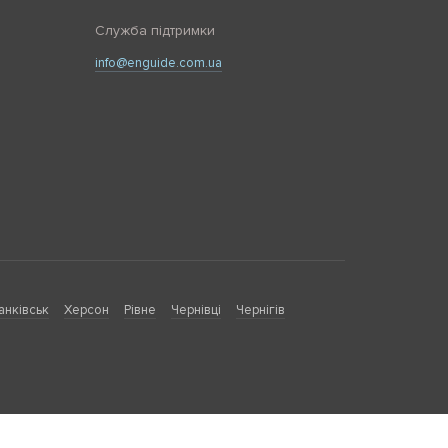
Служба підтримки
info@enguide.com.ua
анківськ
Херсон
Рівне
Чернівці
Чернігів