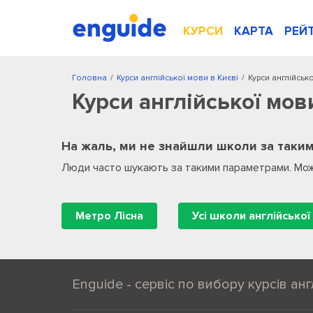
КУРСИ
КАРТА
РЕЙ
Головна
/
Курси англійської мови в Києві
/
Курси англійськ
Курси англійської мов
На жаль, ми не знайшли школи за таким
Люди часто шукають за такими параметрами. Мож
Метро Лісна
Усі школи англійської 
Enguide - сервіс по вибору курсів анг