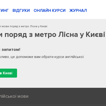
ТИНГ
ВІДГУКИ
ОНЛАЙН КУРСИ
ЖУРНАЛ
ої мови поряд з метро Лісна у Києві
и поряд з метро Лісна у Києві
 запитом!
ливо, це допоможе вам обрати курси англійської
в Києві
лійської мови