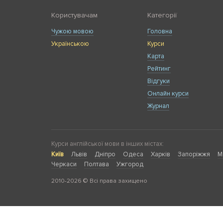
Користувачам
Категорії
Чужою мовою
Головна
Українською
Курси
Карта
Рейтинг
Відгуки
Онлайн курси
Журнал
Курси англійської мови в інших містах:
Київ
Львів
Дніпро
Одеса
Харків
Запоріжжя
М
Черкаси
Полтава
Ужгород
2010-2026 © Всі права захищено