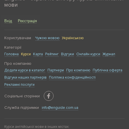
мови
Вхід
Реєстрація
Користувачам
Чужою мовою
Українською
Категорії
Головна
Курси
Карта
Рейтинг
Відгуки
Онлайн курси
Журнал
Про компанію
Додати курси в каталог
Партнери
Про компанію
Публічна оферта
Відгуки наших партнерів
Політика конфіденційності
Рекламні послуги
Соціальні сторінки
Служба підтримки
info@enguide.com.ua
Курси англійської мови в інших містах: