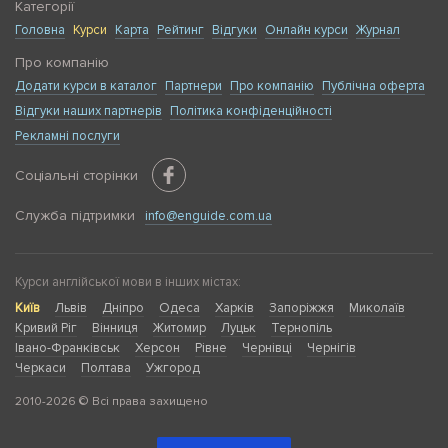
Категорії
Головна
Курси
Карта
Рейтинг
Відгуки
Онлайн курси
Журнал
Про компанію
Додати курси в каталог
Партнери
Про компанію
Публічна оферта
Відгуки наших партнерів
Політика конфіденційності
Рекламні послуги
Соціальні сторінки
Служба підтримки
info@enguide.com.ua
Курси англійської мови в інших містах:
Київ
Львів
Дніпро
Одеса
Харків
Запоріжжя
Миколаїв
Кривий Ріг
Вінниця
Житомир
Луцьк
Тернопіль
Івано-Франківськ
Херсон
Рівне
Чернівці
Чернігів
Черкаси
Полтава
Ужгород
2010-2026 © Всі права захищено