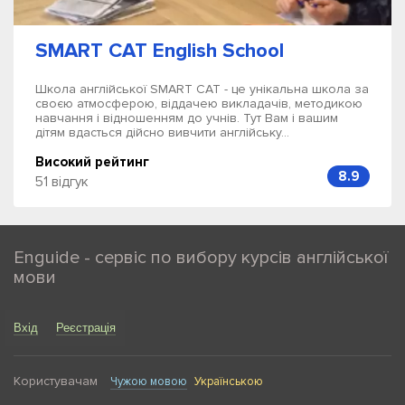
SMART CAT English School
Школа англійської SMART CAT - це унікальна школа за
своєю атмосферою, віддачею викладачів, методикою
навчання і відношенням до учнів. Тут Вам і вашим
дітям вдасться дійсно вивчити англійську...
Високий рейтинг
8.9
51 відгук
Enguide - сервіс по вибору курсів англійської
мови
Вхід
Реєстрація
Користувачам
Чужою мовою
Українською