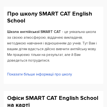
Про школу SMART CAT English
School
Школа англійської SMART CAT
- це унікальна школа
за своєю атмосферою, віддачею викладачів,
методикою навчання і відношенням до учнів. Тут Вам і
вашим дітям вдасться дійсно вивчити англійську мову.
Ми працюємо тільки на результат, але й Вам
доведеться потрудитися.
Наші уроки добре структуровані, що дозволяє відмінно
Показати більше інформації про школу
опрацьовувати всі аспекти мови. Крім основних
підручників, на кожному уроці використовуються
напрацювання викладачів школи. Це дуже важливо,
для якнайшвидшого засвоєння інформації. Ми
Офіси SMART CAT English School
проводимо навчання від початкового до просунутого
на карті
рівнів, в групах до 5-6 чоловік - для дітей, до 6 осіб -