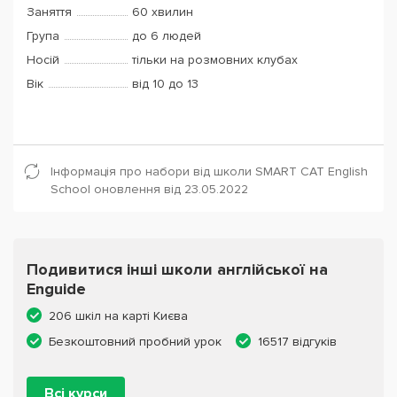
Заняття
60 хвилин
Група
до 6 людей
Носій
тільки на розмовних клубах
Вік
від 10 до 13
Інформація про набори від школи SMART CAT English
School оновлення від 23.05.2022
Подивитися інші школи англійської на
Enguide
206 шкіл на карті Києва
Безкоштовний пробний урок
16517 відгуків
Всі курси