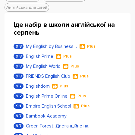
Англійська для дітей
Іде набір в школи англійської на
серпень
My English by Business Language
9.8
Plus
English Prime
9.8
Plus
My English World
9.8
Plus
FRIENDS English Club
9.8
Plus
Englishdom
9.7
Plus
English Prime Online
9.2
Plus
Empire English School
9.1
Plus
Bambook Academy
9.7
Green Forest. Дистанційне навчання
9.7