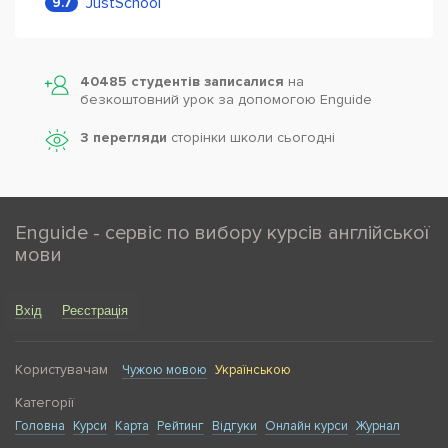
JustSchool
9.7
40485 студентів записалися
на
безкоштовний урок за допомогою Enguide
3 перегляди
сторінки школи cьогодні
Enguide - сервіс по вибору курсів англійської
мови
Вхід
Реєстрація
Користувачам
Чужою мовою
Українською
Категорії
Головна
Курси
Карта
Рейтинг
Відгуки
Онлайн курси
Журнал