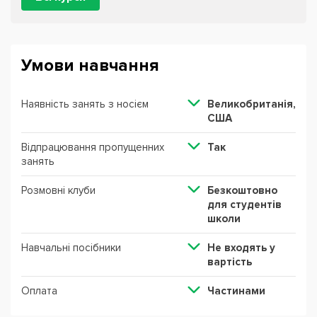
Умови навчання
Наявність занять з носієм
Великобританія,
США
Відпрацювання пропущенних
Так
занять
Розмовні клуби
Безкоштовно
для студентів
школи
Навчальні посібники
Не входять у
вартість
Оплата
Частинами