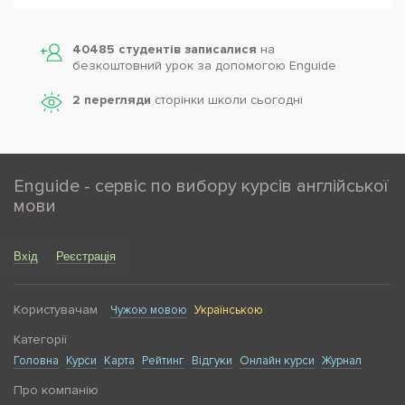
40485 студентів записалися
на
безкоштовний урок за допомогою Enguide
2 перегляди
сторінки школи cьогодні
Enguide - сервіс по вибору курсів англійської
мови
Вхід
Реєстрація
Користувачам
Чужою мовою
Українською
Категорії
Головна
Курси
Карта
Рейтинг
Відгуки
Онлайн курси
Журнал
Про компанію