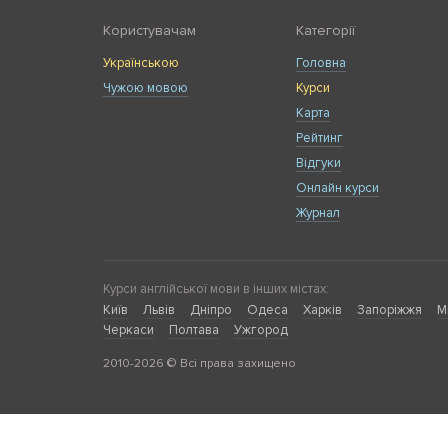
Користувачам
Категорії
Українською
Головна
Чужою мовою
Курси
Карта
Рейтинг
Відгуки
Онлайн курси
Журнал
Курси англійської мови в інших містах:
Київ
Львів
Дніпро
Одеса
Харків
Запоріжжя
М
Черкаси
Полтава
Ужгород
2010-2026 © Всі права захищено