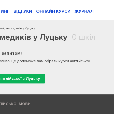
ТИНГ
ВІДГУКИ
ОНЛАЙН КУРСИ
ЖУРНАЛ
кої для медиків у Луцьку
 медиків у Луцьку
0 шкіл
 запитом!
ливо, це допоможе вам обрати курси англійської
англійської в Луцьку
лійської мови