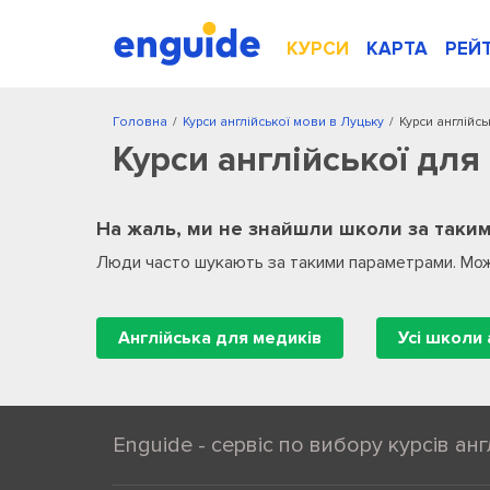
КУРСИ
КАРТА
РЕЙ
Головна
/
Курси англійської мови в Луцьку
/
Курси англійсь
Курси англійської для
На жаль, ми не знайшли школи за таким
Люди часто шукають за такими параметрами. Мож
Англійська для медиків
Усі школи 
Enguide - сервіс по вибору курсів анг