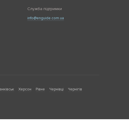
Служба підтримки
info@enguide.com.ua
анківськ
Херсон
Рівне
Чернівці
Чернігів