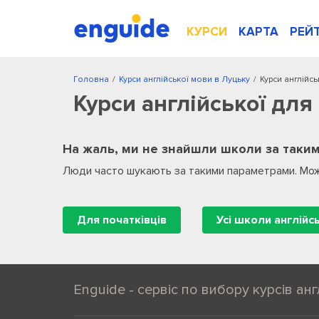
КУРСИ
КАРТА
РЕЙ
Головна
/
Курси англійської мови в Луцьку
/
Курси англійсь
Курси англійської для
На жаль, ми не знайшли школи за таким
Люди часто шукають за такими параметрами. Мож
Для початківців
Усі школи англійс
Enguide - сервіс по вибору курсів анг