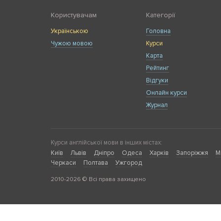
Користувачам
Категорії
Українською
Головна
Чужою мовою
Курси
Карта
Рейтинг
Відгуки
Онлайн курси
Журнал
Курси англійської мови в інших містах:
Київ
Львів
Дніпро
Одеса
Харків
Запоріжжя
М
Черкаси
Полтава
Ужгород
2010-2026 © Всі права захищено