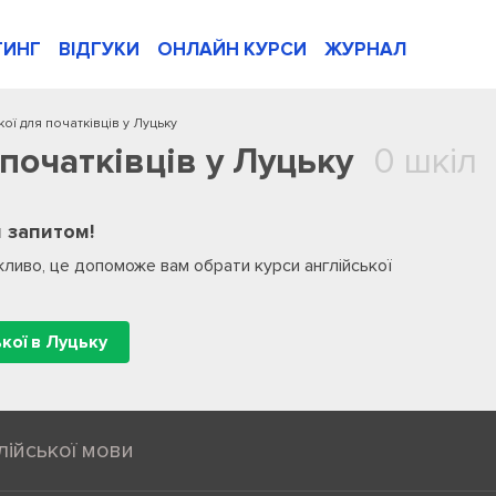
ТИНГ
ВІДГУКИ
ОНЛАЙН КУРСИ
ЖУРНАЛ
кої для початківців у Луцьку
 початківців у Луцьку
0 шкіл
 запитом!
ливо, це допоможе вам обрати курси англійської
ької в Луцьку
лійської мови