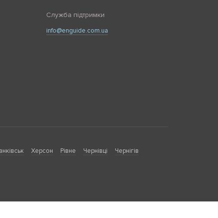
Служба підтримки
info@enguide.com.ua
анківськ
Херсон
Рівне
Чернівці
Чернігів