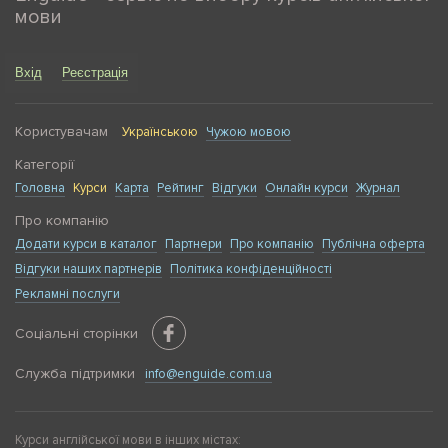
мови
Вхід
Реєстрація
Користувачам
Українською
Чужою мовою
Категорії
Головна
Курси
Карта
Рейтинг
Відгуки
Онлайн курси
Журнал
Про компанію
Додати курси в каталог
Партнери
Про компанію
Публічна оферта
Відгуки наших партнерів
Політика конфіденційності
Рекламні послуги
Соціальні сторінки
Служба підтримки
info@enguide.com.ua
Курси англійської мови в інших містах: