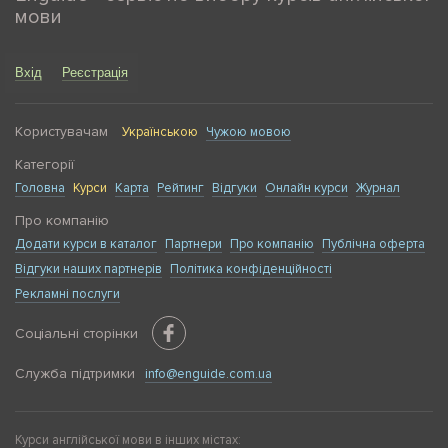
мови
Вхід
Реєстрація
Користувачам
Українською
Чужою мовою
Категорії
Головна
Курси
Карта
Рейтинг
Відгуки
Онлайн курси
Журнал
Про компанію
Додати курси в каталог
Партнери
Про компанію
Публічна оферта
Відгуки наших партнерів
Політика конфіденційності
Рекламні послуги
Соціальні сторінки
Служба підтримки
info@enguide.com.ua
Курси англійської мови в інших містах: