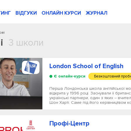
ТИНГ
ВІДГУКИ
ОНЛАЙН КУРСИ
ЖУРНАЛ
ові
і
3 школи
London School of English
Є онлайн-курси
Безкоштовний пробн
Перша Лондонська школа англійської мо
відкрита у 1996 році. Заснували її британс
українські партнери, один з яких – вчит
Шон Харті. Саме під його керівництвом ко
Профі-Центр