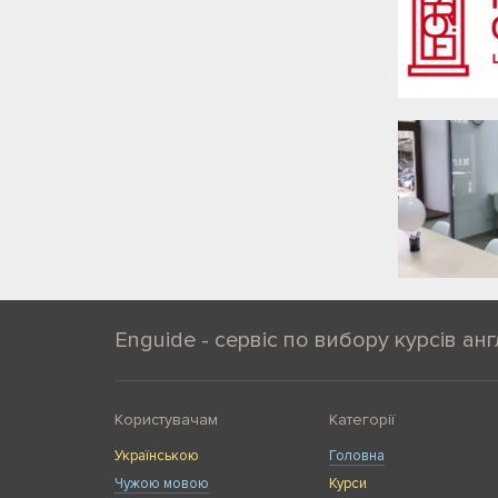
Enguide - сервіс по вибору курсів анг
Користувачам
Категорії
Українською
Головна
Чужою мовою
Курси