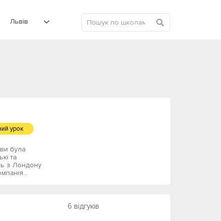
Львів
ий урок
ви була
ькі та
ель з Лондону
мпанія...
6 відгуків