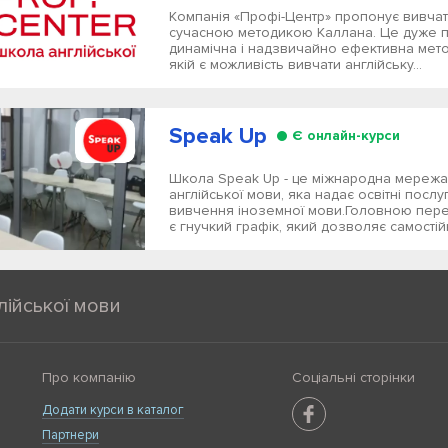
Компанія «Профі-Центр» пропонує вивчат
сучасною методикою Каллана. Це дуже 
динамічна і надзвичайно ефективна мето
якій є можливість вивчати англійську...
Speak Up
Є онлайн-курси
Школа Speak Up - це міжнародна мережа
англійської мови, яка надає освітні послу
вивчення іноземної мови.Головною пер
є гнучкий графік, який дозволяє самостійн
лійської мови
Про компанію
Соціальні сторінки
Додати курси в каталог
Партнери