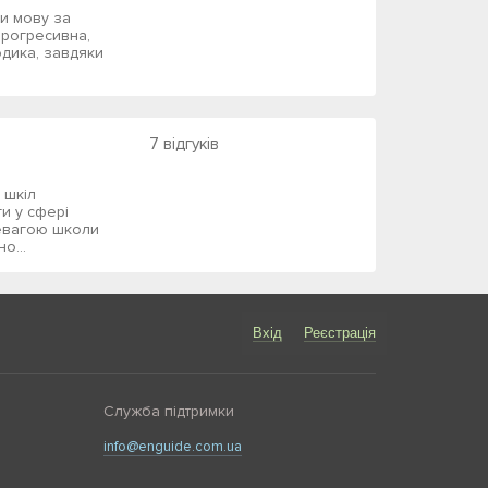
и мову за
прогресивна,
дика, завдяки
7 відгуків
 шкіл
ги у сфері
евагою школи
о...
Вхід
Реєстрація
Служба підтримки
info@enguide.com.ua