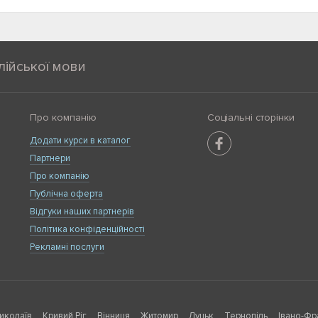
лійської мови
Про компанію
Соціальні сторінки
Додати курси в каталог
Партнери
Про компанію
Публічна оферта
Відгуки наших партнерів
Політика конфіденційності
Рекламні послуги
иколаїв
Кривий Ріг
Вінниця
Житомир
Луцьк
Тернопіль
Івано-Фр