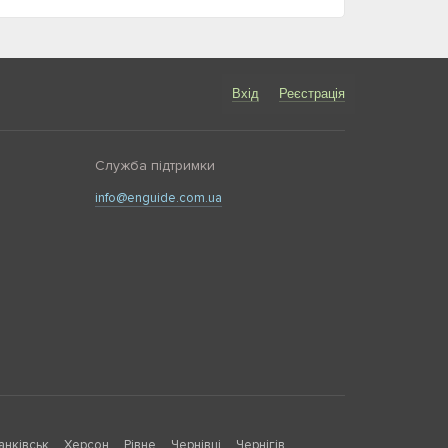
Вхід
Реєстрація
Служба підтримки
info@enguide.com.ua
анківськ
Херсон
Рівне
Чернівці
Чернігів