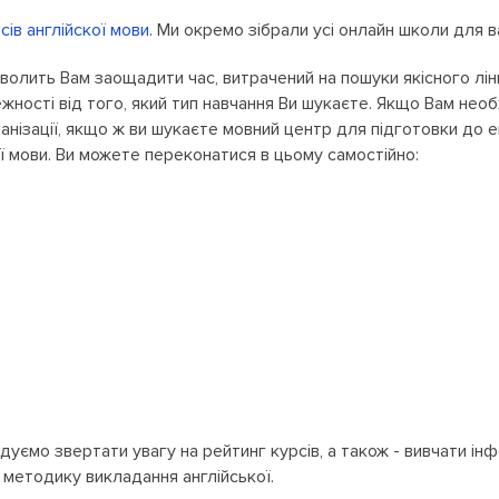
сів англійскої мови
. Ми окремо зібрали усі онлайн школи для в
волить Вам заощадити час, витрачений на пошуки якісного лінг
ності від того, який тип навчання Ви шукаєте. Якщо Вам необх
анізації, якщо ж ви шукаєте мовний центр для підготовки до е
ї мови. Ви можете переконатися в цьому самостійно:
дуємо звертати увагу на рейтинг курсів, а також - вивчати ін
к методику викладання англійської.