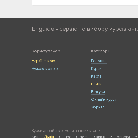
Enguide - сервіс по вибору курсів анг
Користувачам
Категорії
Українською
Головна
Чужою мовою
Курси
Карта
Рейтинг
Відгуки
Онлайн курси
Журнал
Курси англійської мови в інших містах:
Київ
Львів
Дніпро
Одеса
Харків
Запоріжжя
М