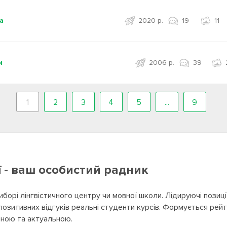
а
2020 р.
19
11
и
2006 р.
39
1
2
3
4
5
...
9
ї - ваш особистий радник
иборі лінгвістичного центру чи мовної школи. Лідируючі позиц
 позитивних відгуків реальні студенти курсів. Формується рей
ірною та актуальною.