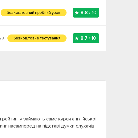
8.8
/ 10
Безкоштовний пробний урок
8.7
/ 10
28
Безкоштовне тестування
ії рейтингу займають саме курси англійської
тинг насамперед на підставі думки слухачів