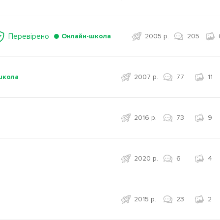
Перевірено
Онлайн-школа
2005 р.
205
школа
2007 р.
77
11
2016 р.
73
9
2020 р.
6
4
2015 р.
23
2