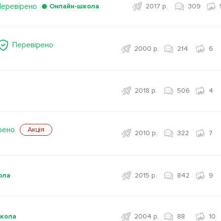
Перевірено
Онлайн-школа
2017 р.
309
Перевірено
2000 р.
214
6
2018 р.
506
4
рено
Акція
2010 р.
322
7
ола
2015 р.
842
9
кола
2004 р.
88
10