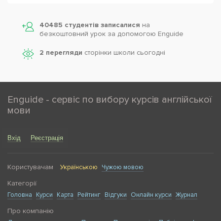
40485 студентів записалися
на
безкоштовний урок за допомогою Enguide
2 перегляди
сторінки школи cьогодні
Enguide - сервіс по вибору курсів англійської
мови
Вхід
Реєстрація
Користувачам
Українською
Чужою мовою
Категорії
Головна
Курси
Карта
Рейтинг
Відгуки
Онлайн курси
Журнал
Про компанію