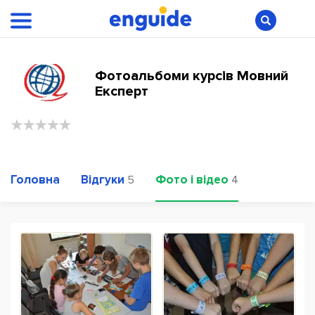
Фотоальбоми курсів Мовний
Експерт
Головна
Відгуки
Фото і відео
5
4