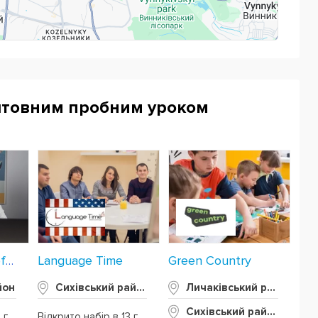
Powered by
Leaflet
— © Google 2026
штовним пробним уроком
Language Time
Green Country
London School of English
йон
Сихівський район
Личаківський район
Сихівський район
Відкрито набір в 12 груп
Відкрито набір в 13 груп