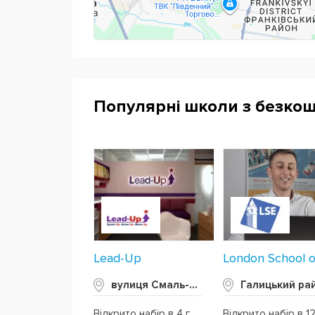
Популярні школи з безко
Lead-Up
вулиця Смаль-Стоцького, 1
Галицький ра
Відкрито набір в 4 групи