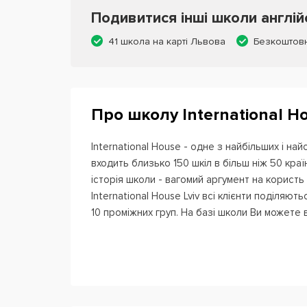
Подивитися інші школи англій
41 школа на карті Львова
Безкоштовн
Про школу International Ho
International House - одне з найбільших і найс
входить близько 150 шкіл в більш ніж 50 краї
історія школи - вагомий аргумент на користь д
International House Lviv всі клієнти поділяютьс
10 проміжних груп. На базі школи Ви можете 