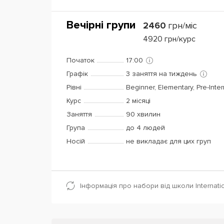
Вечірні групи
2460
грн/міс
4920
грн/курс
Початок
17:00
Графік
3 заняття на тиждень
Рівні
Beginner, Elementary, Pre-Inte
Курс
2 місяці
Заняття
90 хвилин
Група
до 4 людей
Носій
не викладає для цих груп
Інформація про набори від школи Internati