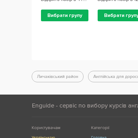
Вибрати групу
Вибрати груп
Личаківський район
Англійська для дорос
Enguide - сервіс по вибору курсів анг
Користувачам
Категорії
Українською
Головна