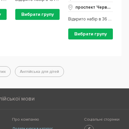
проспект Червоної Калини, 62А
у
Вибрати групу
Відкрито набір в 36 груп
Вибрати групу
лих
Англійська для дітей
лійської мови
Про компанію
Соціальні сторінки
Додати курси в каталог