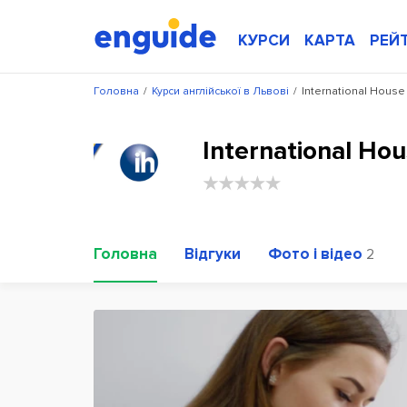
КУРСИ
КАРТА
РЕЙ
Головна
/
Курси англійської в Львові
/
International House 
International Ho
Головна
Відгуки
Фото і відео
2