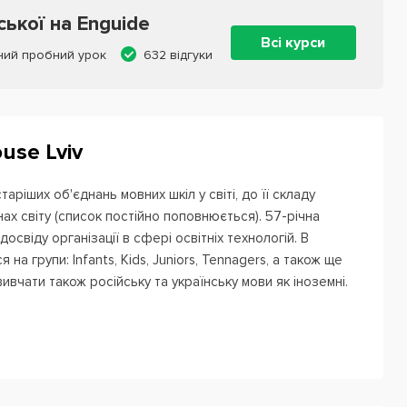
ської на Enguide
Всі курси
ий пробний урок
632 відгуки
use Lviv
таріших об'єднань мовних шкіл у світі, до її складу
нах світу (список постійно поповнюється). 57-річна
освіду організації в сфері освітніх технологій. В
я на групи: Infants, Kids, Juniors, Tennagers, а також ще
вивчати також російську та українську мови як іноземні.