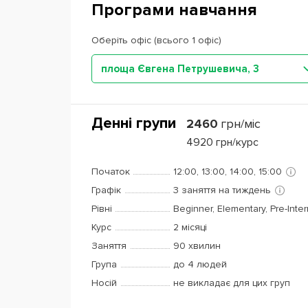
Програми навчання
Оберіть офіс (всього 1 офіс)
площа Євгена Петрушевича, 3
Денні групи
2460
грн/міс
4920
грн/курс
Початок
12:00, 13:00, 14:00, 15:00
Графік
3 заняття на тиждень
Рівні
Beginner, Elementary, Pre-Inte
Курс
2 місяці
Заняття
90 хвилин
Група
до 4 людей
Носій
не викладає для цих груп