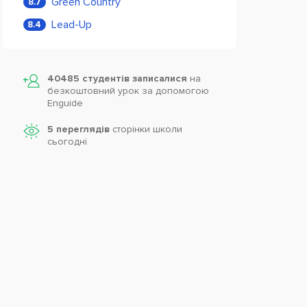
Green Country
8.7
Lead-Up
8.4
40485 студентів записалися
на
безкоштовний урок за допомогою
Enguide
5 переглядів
сторінки школи
cьогодні