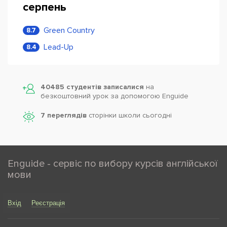
серпень
Green Country
8.7
Lead-Up
8.4
40485 студентів записалися
на
безкоштовний урок за допомогою Enguide
7 переглядів
сторінки школи cьогодні
Enguide - сервіс по вибору курсів англійської
мови
Вхід
Реєстрація