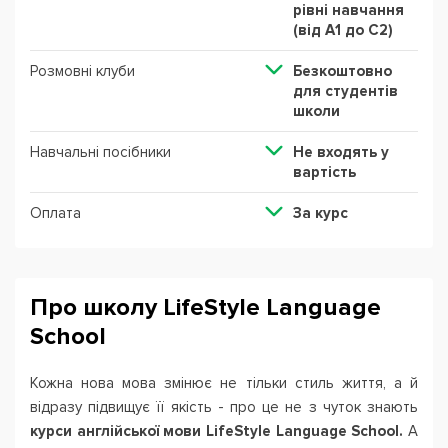
рівні навчання
(від А1 до С2)
Розмовні клуби
Безкоштовно
для студентів
школи
Навчальні посібники
Не входять у
вартість
Оплата
За курс
Про школу LifeStyle Language
School
Кожна нова мова змінює не тільки стиль життя, а й
відразу підвищує її якість - про це не з чуток знають
курси англійської мови LifeStyle Language School.
А