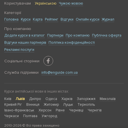
Користувачам
Українською
Чужою мовою
Категорії
Головна
Курси
Карта
Рейтинг
Відгуки
Онлайн курси
Журнал
Про компанію
Додати курси в каталог
Партнери
Про компанію
Публічна оферта
Відгуки наших партнерів
Політика конфіденційності
Рекламні послуги
Соціальні сторінки
Служба підтримки
info@enguide.com.ua
Курси англійської мови в інших містах:
Київ
Львів
Дніпро
Одеса
Харків
Запоріжжя
Миколаїв
Кривий Ріг
Вінниця
Житомир
Луцьк
Тернопіль
Івано-Франківськ
Херсон
Рівне
Чернівці
Чернігів
Черкаси
Полтава
Ужгород
2010-2026 © Всі права захищено