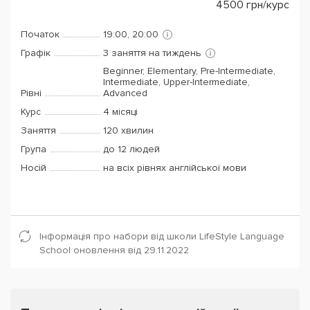
4500
грн/курс
Початок
19:00, 20:00
Графік
3 заняття на тиждень
Beginner, Elementary, Pre-Intermediate,
Intermediate, Upper-Intermediate,
Рівні
Advanced
Курс
4 місяці
Заняття
120 хвилин
Група
до 12 людей
Носій
на всіх рівнях англійської мови
Інформація про набори від школи LifeStyle Language
School оновлення від 29.11.2022