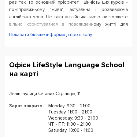
раз так, то основний пріоритет і цінність цих курсів -
по-справжньому "жива", актуальна і розвиваюча
англійська мова. Це така англійська, якою ви зможете
вільно користуватися в повсякденному житті для
вирішення будь-яких завдань.
Показати більше інформації про школу
А що таке жива мова?
Школа англійської LifeStyle
Language School
вважає, що це така мова, яка
відповідає важливим критеріям:
Офіси LifeStyle Language School
на карті
охоплює всі мовні навички, тобто, читання, письмо,
розмову та сприйняття на слух
знання, отримані на мовних курсах, без проблем і
Львів, вулиця Січових Стрільців, 11
бар'єрів застосовуються на практиці
іноземна мова запам'ятовується легко і ніби "само
Зараз закрито
Monday: 9:30 - 21:00
по собі" завдяки креативним методам навчання
Tuesday: 11:00 - 21:00
Wednesday: 9:30 - 21:00
Курси англійської мови
LifeStyle Language School
ЧТ - ПТ: 11:00 - 21:00
керуються правилом, від якого не відступають ніколи -
Saturday: 10:00 - 11:00
це скорочення часу сприйняття іноземної мови. Що це