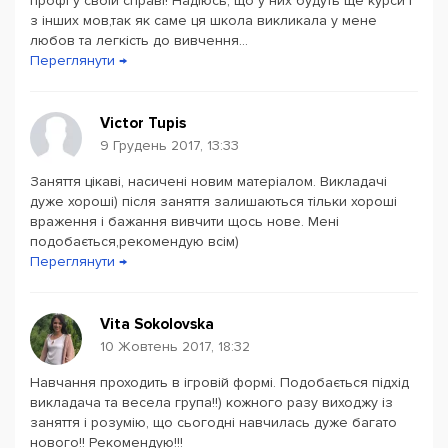
профі у своїй справі! Надіюсь, що у них будуть ще курси і
з інших мов,так як саме ця школа викликала у мене
любов та легкість до вивчення...
Переглянути →
Victor Tupis
9 Грудень 2017, 13:33
Заняття цікаві, насичені новим матеріалом. Викладачі
дуже хороші) після заняття залишаються тільки хороші
враження і бажання вивчити щось нове. Мені
подобається,рекомендую всім)
Переглянути →
Vita Sokolovska
10 Жовтень 2017, 18:32
Навчання проходить в ігровій формі. Подобається підхід
викладача та весела група!!) кожного разу виходжу із
заняття і розумію, що сьогодні навчилась дуже багато
нового!! Рекомендую!!!