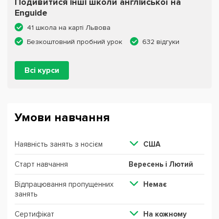
Подивитися інші школи англійської на
Enguide
41 школа на карті Львова
Безкоштовний пробний урок
632 відгуки
Всі курси
Умови навчання
Наявність занять з носієм
США
Старт навчання
Вересень і Лютий
Відпрацювання пропущенних
Немає
занять
Сертифікат
На кожному