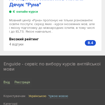
Дячук "Руна"
Є онлайн-курси
Мовний центр «Руна» пропонує не тільки різноманітні
освітні послуги, серед яких - курси іноземних мов, але
і якісну підготовку до міжнародних іспитів, в тому числі
і до IELTS. Якісні навчальні...
Високий рейтинг
8.4
4 відгуки
Enguide - сервіс по вибору курсів англійської
мови
Вхід
Реєстрація
Користувачам
Українською
Чужою мовою
Категорії