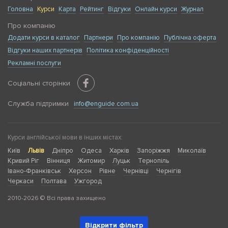
Головна
Курси
Карта
Рейтинг
Відгуки
Онлайн курси
Журнал
Про компанію
Додати курси в каталог
Партнери
Про компанію
Публічна оферта
Відгуки наших партнерів
Політика конфіденційності
Рекламні послуги
Соціальні сторінки
Служба підтримки
info@enguide.com.ua
Курси англійської мови в інших містах:
Київ
Львів
Дніпро
Одеса
Харків
Запоріжжя
Миколаїв
Кривий Ріг
Вінниця
Житомир
Луцьк
Тернопіль
Івано-Франківськ
Херсон
Рівне
Чернівці
Чернігів
Черкаси
Полтава
Ужгород
2010-2026 © Всі права захищено
Відкрити фільтр