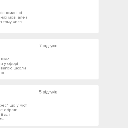
різноманітні
мних мов, але і
в тому числі і
7 відгуків
 шкіл
ги у сфері
евагою школи
о...
5 відгуків
ес", що у місті
те обрати
Вас і
ь...