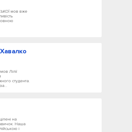
ЬКОЇ мов вже
ливість
мовною
;
ї Хавалко
мов Лілії
м
жного студента.
а...
цілені на
авичок. Наша
лійською і