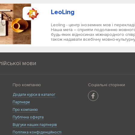
LeoLing
Leoling - центр іноземних мов і переклад
Наша мета – сприяти подоланню мовного
будь-яких відносинах міжнародного співр
також надавати всебічну мовно-культурну.
лійської мови
Про компанію
Соціальні сторінки
Додати курси в каталог
Партнери
Про компанію
Публічна оферта
Відгуки наших партнерів
Політика конфіденційності