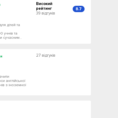
Високий
и
рейтинг
8.7
39 відгуків
ля дітей та
0 учнів та
 сучасним...
27 відгуків
си
вчити
си англійської
ів з іноземної