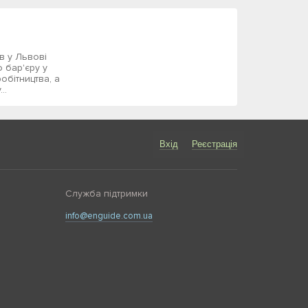
ів у Львові
 бар'єру у
обітництва, а
..
Вхід
Реєстрація
Служба підтримки
info@enguide.com.ua