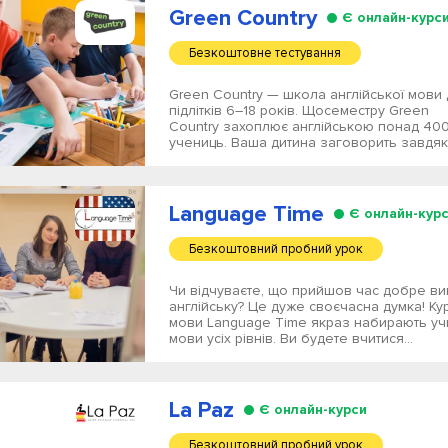
Green Country
Є онлайн-курс
Безкоштовне тестування
Green Country — школа англійської мови д
підлітків 6–18 років. Щосеместру Green
Country захоплює англійською понад 400
учениць. Ваша дитина заговорить завдяки
Language Time
Є онлайн-кур
Безкоштовний пробний урок
Чи відчуваєте, що прийшов час добре ви
англійську? Це дуже своєчасна думка! Кур
мови Language Time якраз набирають учн
мови усіх рівнів. Ви будете вчитися...
La Paz
Є онлайн-курси
Безкоштовний пробний урок