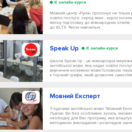
Є онлайн-курси
Мовний центр «Руна» пропонує не тільки 
освітні послуги, серед яких - курси інозе
якісну підготовку до міжнародних іспитів, 
до IELTS. Якісні навчальні...
Speak Up
Є онлайн-курси
Школа Speak Up - це міжнародна мережа
англійської мови, яка надає освітні послу
вивчення іноземної мови.Головною пер
є гнучкий графік, який дозволяє самостійн
Мовний Експерт
З курсами англійської мови "Мовний Експр
Львові, Ви без особливих зусиль зможе
необхідну для Вас програму, яка влаштує 
методикою викладання і розкладом занят