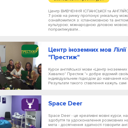
Центр ВИВЧЕННЯ ІСПАНСЬКОЇ та АНГЛІЙС
7 років на ринку пропонує унікальну мож
ознайомитися з: іспаномовною та англо
культурою; міжнародною діловою мовою
попрактикувати...
Центр іноземних мов Лілі
"Престиж"
Курси англійської мови «Центр іноземних 
Хавалко" Престиж "» добре відомий свої
індивідуальним підходом до навчання ко
Результати такого ставлення кажуть самі з
Space Deer
Space Deer - це креативні мовні курси, на
здобуття та удосконалення розмовних н
мета - досягнення здатності говорити анг