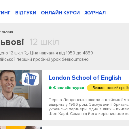
ТИНГ
ВІДГУКИ
ОНЛАЙН КУРСИ
ЖУРНАЛ
у Львові
Львові
12 шкіл
но ️12 ️шкіл 🏷️ Ціна навчання від 1950 до 4850
нглійської, перший пробний урок безкоштовно
London School of English
Є онлайн-курси
Безкоштовний пробн
Перша Лондонська школа англійської мо
відкрита у 1996 році. Заснували її британс
українські партнери, один з яких – вчит
Шон Харті. Саме під його керівництвом ко