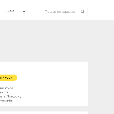
Львів
ий урок
ви була
ькі та
ель з Лондону
мпанія...