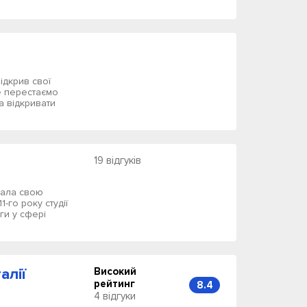
ідкрив свої
не перестаємо
а відкривати
19 відгуків
очала свою
-го року cтудії
ги у сфері
алії
Високий
рейтинг
8.4
4 відгуки