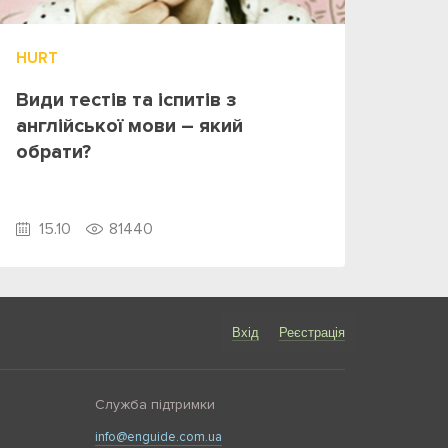
HURT
Види тестів та іспитів з
англійської мови – який
обрати?
15.10
81440
Вхід
Реєстрація
Служба підтримки
info@enguide.com.ua