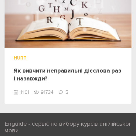
HURT
Як вивчити неправильні дієслова раз
і назавжди?
11.01
91734
5
Enguide - сервіс по вибору курсів англійської
мови