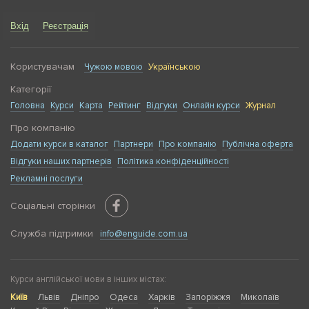
Вхід
Реєстрація
Користувачам
Чужою мовою
Українською
Категорії
Головна
Курси
Карта
Рейтинг
Відгуки
Онлайн курси
Журнал
Про компанію
Додати курси в каталог
Партнери
Про компанію
Публічна оферта
Відгуки наших партнерів
Політика конфіденційності
Рекламні послуги
Соціальні сторінки
Служба підтримки
info@enguide.com.ua
Курси англійської мови в інших містах:
Київ
Львів
Дніпро
Одеса
Харків
Запоріжжя
Миколаїв