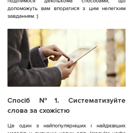
поділимося декількома способами, що
допоможуть вам впоратися з цим нелегким
завданням. :)
Спосіб №1. Систематизуйте
слова за схожістю
Це один з найпопулярніших і найдієвіших