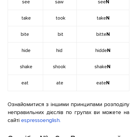
see
saw
see
N
take
took
take
N
bite
bit
bitte
N
hide
hid
hidde
N
shake
shook
shake
N
eat
ate
eate
N
Ознайомитися з іншими принципами розподілу
неправильних дієслів по групах ви можете на
сайті
espressoenglish.