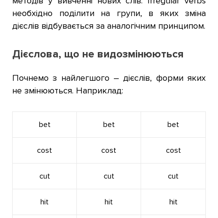
методів у вивченні нових слів. Irregular verbs
необхідно поділити на групи, в яких зміна
дієслів відбувається за аналогічним принципом.
Дієслова, що не видозмінюються
Почнемо з найлегшого – дієслів, форми яких
не змінюються. Наприклад:
bet
bet
bet
cost
cost
cost
cut
cut
cut
hit
hit
hit