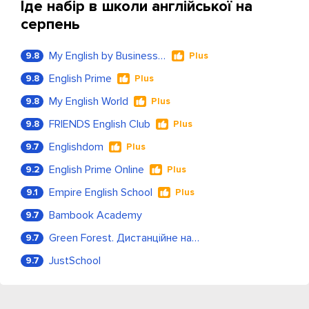
Іде набір в школи англійської на
серпень
My English by Business Language
9.8
Plus
English Prime
9.8
Plus
My English World
9.8
Plus
FRIENDS English Club
9.8
Plus
Englishdom
9.7
Plus
English Prime Online
9.2
Plus
Empire English School
9.1
Plus
Bambook Academy
9.7
Green Forest. Дистанційне навчання
9.7
JustSchool
9.7