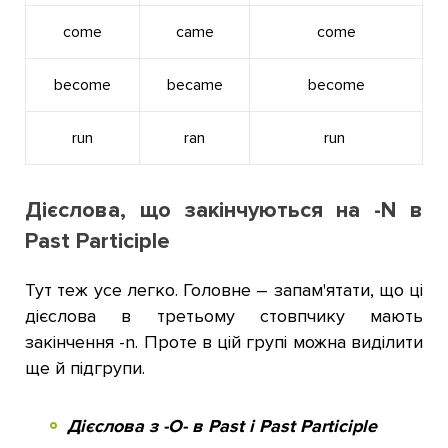
come
came
come
become
became
become
run
ran
run
Дієслова, що закінчуються на -N в
Past Participle
Тут теж усе легко. Головне – запам'ятати, що ці
дієслова в третьому стовпчику мають
закінчення -n. Проте в цій групі можна виділити
ще й підгрупи.
Дієслова з -О- в Past і Past Participle