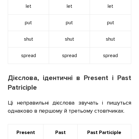
let
let
let
put
put
put
shut
shut
shut
spread
spread
spread
Дієслова, ідентичні в Present і Past
Patriciple
Ці неправильні дієслова звучать і пишуться
однаково в першому й третьому стовпчиках.
Present
Past
Past Participle