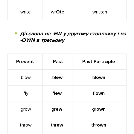
write
wr
O
te
written
Дієслова на -EW у другому стовпчику і на
-OWN в третьому
Present
Past
Past Participle
blow
bl
ew
bl
own
fly
fl
ew
fl
own
grow
gr
ew
gr
own
throw
thr
ew
thr
own