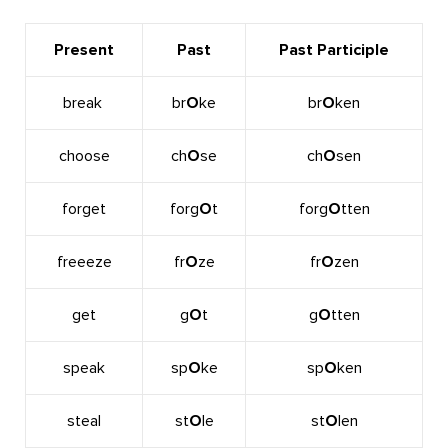
Present
Past
Past Participle
break
br
O
ke
br
O
ken
choose
ch
O
se
ch
O
sen
forget
forg
O
t
forg
O
tten
freeeze
fr
O
ze
fr
O
zen
get
g
O
t
g
O
tten
speak
sp
O
ke
sp
O
ken
steal
st
O
le
st
O
len