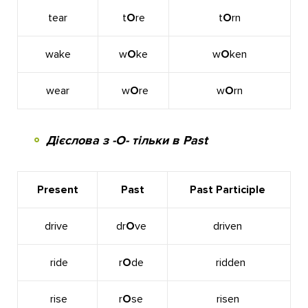
tear
t
O
re
t
O
rn
wake
w
O
ke
w
O
ken
wear
w
O
re
w
O
rn
Дієслова з -О- тільки в Past
Present
Past
Past Participle
drive
dr
O
ve
driven
ride
r
O
de
ridden
rise
r
O
se
risen