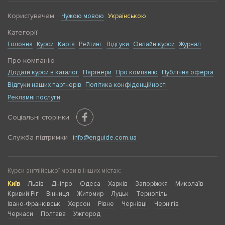
Користувачам
Чужою мовою
Українською
Категорії
Головна
Курси
Карта
Рейтинг
Відгуки
Онлайн курси
Журнал
Про компанію
Додати курси в каталог
Партнери
Про компанію
Публічна оферта
Відгуки наших партнерів
Політика конфіденційності
Рекламні послуги
Соціальні сторінки
Служба підтримки
info@enguide.com.ua
Курси англійської мови в інших містах:
Київ
Львів
Дніпро
Одеса
Харків
Запоріжжя
Миколаїв
Кривий Ріг
Вінниця
Житомир
Луцьк
Тернопіль
Івано-Франківськ
Херсон
Рівне
Чернівці
Чернігів
Черкаси
Полтава
Ужгород