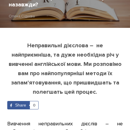
назавжди?
Олена Сіднєва
Неправильні дієслова – не
найприємніша, та дуже необхідна річ у
вивченні англійської мови. Ми розповімо
вам про найпопулярніші методи їх
запам
'ятовування, що пришвидшать та
полегшать цей процес.
Share
0
Вивчення неправильних дієслів – не