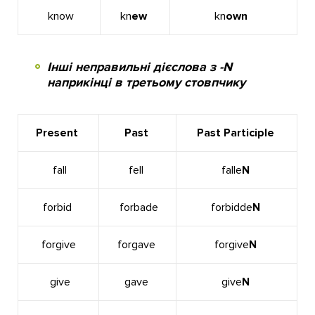
know
kn
ew
kn
own
Інші неправильні дієслова з -N
наприкінці в третьому стовпчику
Present
Past
Past Participle
fall
fell
falle
N
forbid
forbade
forbidde
N
forgive
forgave
forgive
N
give
gave
give
N