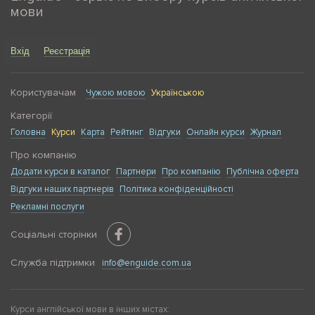
мови
Вхід
Реєстрація
Користувачам
Чужою мовою
Українською
Категорії
Головна
Курси
Карта
Рейтинг
Відгуки
Онлайн курси
Журнал
Про компанію
Додати курси в каталог
Партнери
Про компанію
Публічна оферта
Відгуки наших партнерів
Політика конфіденційності
Рекламні послуги
Соціальні сторінки
Служба підтримки
info@enguide.com.ua
Курси англійської мови в інших містах: