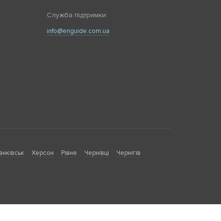
Служба підтримки
info@enguide.com.ua
анківськ
Херсон
Рівне
Чернівці
Чернігів