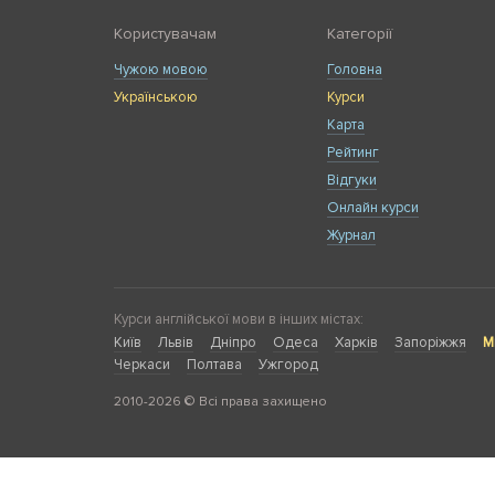
Користувачам
Категорії
Чужою мовою
Головна
Українською
Курси
Карта
Рейтинг
Відгуки
Онлайн курси
Журнал
Курси англійської мови в інших містах:
Київ
Львів
Дніпро
Одеса
Харків
Запоріжжя
М
Черкаси
Полтава
Ужгород
2010-2026 © Всі права захищено