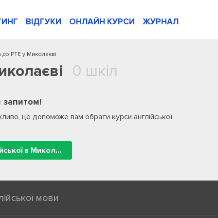
ТИНГ
ВІДГУКИ
ОНЛАЙН КУРСИ
ЖУРНАЛ
 до PTE у Миколаєві
иколаєві
0 шкіл
 запитом!
ливо, це допоможе вам обрати курси англійської
Усі школи англійської в Миколаєві
лійської мови