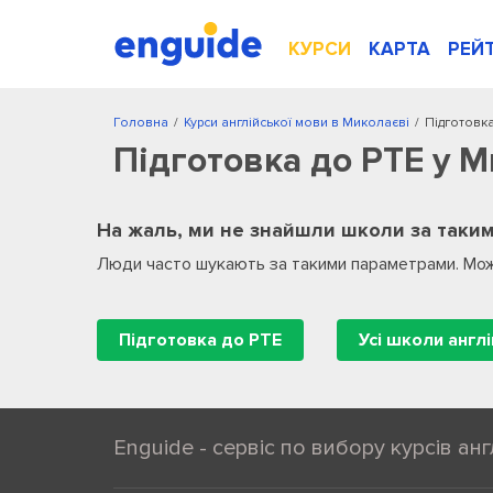
КУРСИ
КАРТА
РЕЙ
Головна
/
Курси англійської мови в Миколаєві
/
Підготовка
Підготовка до PTE у М
На жаль, ми не знайшли школи за таким
Люди часто шукають за такими параметрами. Мож
Підготовка до PTE
Enguide - сервіс по вибору курсів анг