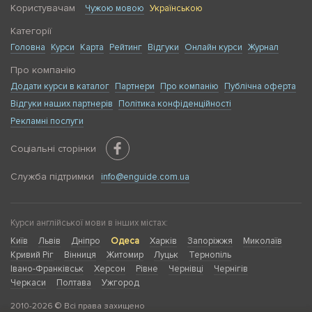
Користувачам
Чужою мовою
Українською
Категорії
Головна
Курси
Карта
Рейтинг
Відгуки
Онлайн курси
Журнал
Про компанію
Додати курси в каталог
Партнери
Про компанію
Публічна оферта
Відгуки наших партнерів
Політика конфіденційності
Рекламні послуги
Соціальні сторінки
Служба підтримки
info@enguide.com.ua
Курси англійської мови в інших містах:
Київ
Львів
Дніпро
Одеса
Харків
Запоріжжя
Миколаїв
Кривий Ріг
Вінниця
Житомир
Луцьк
Тернопіль
Івано-Франківськ
Херсон
Рівне
Чернівці
Чернігів
Черкаси
Полтава
Ужгород
2010-2026 © Всі права захищено