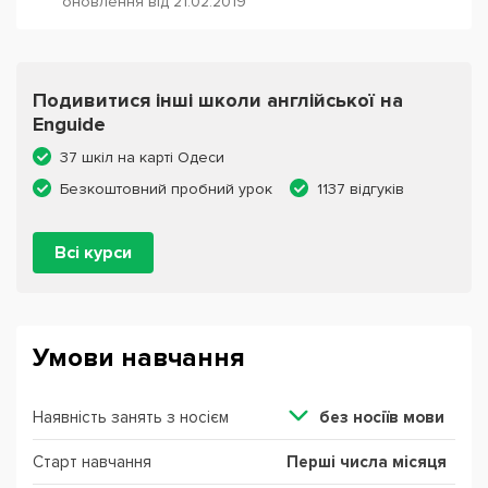
оновлення від 21.02.2019
Подивитися інші школи англійської на
Enguide
37 шкіл на карті Одеси
Безкоштовний пробний урок
1137 відгуків
Всі курси
Умови навчання
Наявність занять з носієм
без ноcіїв мови
Старт навчання
Перші числа місяця