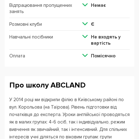
Відпрацювання пропущенних
Немає
занять
Розмовні клуби
Є
Навчальні посібники
Не входять у
вартість
Оплата
Помісячно
Про школу ABCLAND
У 2014 році ми відкрили філію в Київському районі по
вул. Корольова (на Таїрова). Рівень підготовки від
початківця до експерта. Уроки англійської проводяться
як в малих групах: 4-6 осіб, так і індивідуально, режим
вивчення як звичайний, так і інтенсивний. Для спільних
інтересів учні діляться по віковим групам: групи