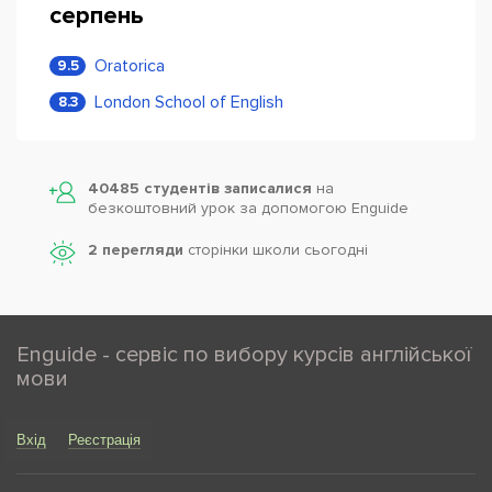
серпень
Oratorica
9.5
London School of English
8.3
40485 студентів записалися
на
безкоштовний урок за допомогою Enguide
2 перегляди
сторінки школи cьогодні
Enguide - сервіс по вибору курсів англійської
мови
Вхід
Реєстрація