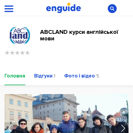
ABCLAND курси англійської
мови
Головна
Відгуки
Фото і відео
1
5