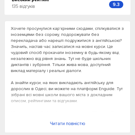
9.3
135 відгуків
Хочете просунутися кар'єрними сходами, спілкуватися з
іноземцями без сорому, подорожувати без
перекладача або нарешті подружитися з англійською?
Значить, настав час записатися на мовні курси. Це
чудовий спосіб прокачати іноземну в будь-якому віці,
незалежно від рівня знань. Тут не буде шкільних
диктантів і зубріння. Тільки жива мова, доступний
виклад матеріалу і реальні діалоги.
А знайти курси, на яких викладають англійську для
дорослих в Одесі, ви можете на платформі Enguide. Тут
зібрані всі мовні школи вашого міста з докладним
описом, рейтингами та відгуками.
Коли необхідні курси англійської
мови для дорослих
Читати повністю
Англійська для дорослих — це курси, які стануть у