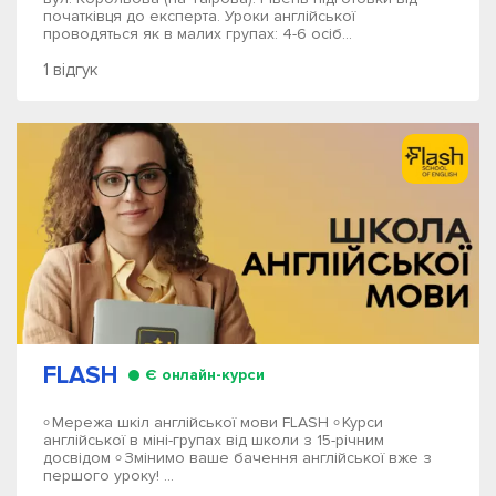
початківця до експерта. Уроки англійської
проводяться як в малих групах: 4-6 осіб...
1 відгук
FLASH
Є онлайн-курси
৹ Мережа шкіл англійської мови FLASH ৹ Курси
англійської в міні-групах від школи з 15-річним
досвідом ৹ Змінимо ваше бачення англійської вже з
першого уроку! ...