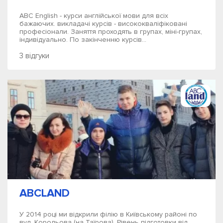
ABC English - курси англійської мови для всіх
бажаючих. викладачі курсів - висококваліфіковані
професіонали. Заняття проходять в групах, міні-групах,
індивідуально. По закінченню курсів...
3 відгуки
ABCLAND
У 2014 році ми відкрили філію в Київському районі по
вул. Корольова (на Таїрова). Рівень підготовки від