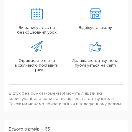
Ви записуєтесь на
Відвідуєте школу
безкоштовний урок
Отримаєте e-mail з
Залишаєте оцінку, вона
можливістю поставити
публікується на сайті
Оцінку
Відгук без оцінки (коментар) можуть лишати всі
користувачі, але вони не впливають на оцінку школи,
Також ми можемо збирати оцінки в телефонному режимі
Всього відгуків – 65