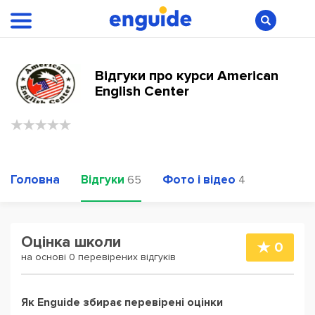
Відгуки про курси American
English Center
Головна
Відгуки
Фото і відео
65
4
Оцінка школи
0
на основі 0 перевірених відгуків
Як Enguide збирає перевірені оцінки