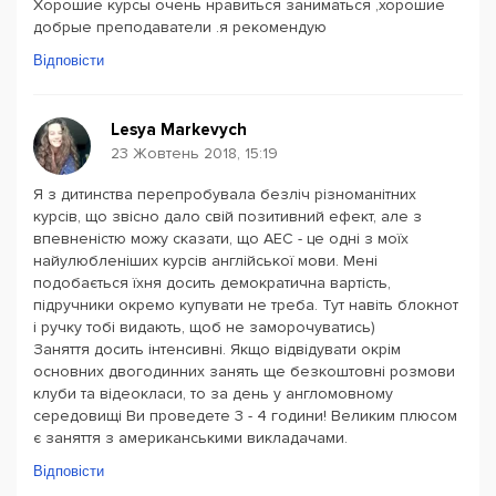
Хорошие курсы очень нравиться заниматься ,хорошие
добрые преподаватели .я рекомендую
Відповісти
Lesya Markevych
23 Жовтень 2018, 15:19
Я з дитинства перепробувала безліч різноманітних
курсів, що звісно дало свій позитивний ефект, але з
впевненістю можу сказати, що АЕС - це одні з моїх
найулюбленіших курсів англійської мови. Мені
подобається їхня досить демократична вартість,
підручники окремо купувати не треба. Тут навіть блокнот
і ручку тобі видають, щоб не заморочуватись)
Заняття досить інтенсивні. Якщо відвідувати окрім
основних двогодинних занять ще безкоштовні розмови
клуби та відеокласи, то за день у англомовному
середовищі Ви проведете 3 - 4 години! Великим плюсом
є заняття з американськими викладачами.
Відповісти