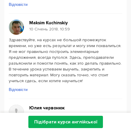
Відповісти
Maksim Kuchinskiy
10 Січень 2018, 10:59
Здравствуйте, на курсах не большой промежуток
времени, но уже есть результат и могу этим похвалиться.
Я не мог правильно построить элементарные
предложения, всегда путолся. Здесь, преподаватели
разъяснили и помогли понять, как это делать правильно.
В течение урока успеваем выучить, закрепить и
повторить материал. Могу сказать точно, что стоит
учиться сдесь, если хотите научиться!
Відповісти
Юлия червонюк
9 Січень 2018, 09:48
Підібрати курси англійської
Здравствуйте, хотела сказать,что курсы действительно
хорошие, которые подают за небольшой промежуток