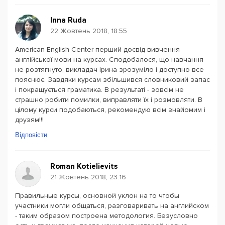
Inna Ruda
22 Жовтень 2018, 18:55
American English Center перший досвід вивчення
англійської мови на курсах. Сподобалося, що навчання
не розтягнуто, викладач Ірина зрозуміло і доступно все
пояснює. Завдяки курсам збільшився словниковий запас
і покращується граматика. В результаті - зовсім не
страшно робити помилки, виправляти їх і розмовляти. В
цілому курси подобаються, рекомендую всім знайомим і
друзям!!!
Відповісти
Roman Kotielievits
21 Жовтень 2018, 23:16
Правильные курсы, основной уклон на то чтобы
участники могли общаться, разговаривать на английском
- таким образом построена методология. Безусловно