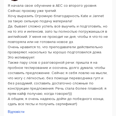
Я начала свое обучение в AEC со второго уровня.
Сейчас прохожу уже третий.
Хочу выразить Огромную благодарность Kate и Jannet
за такую сильную подачу материала!
Да, бывает сложно успеть всё выучить и подготовить, но
на то это и интенсив, зато ты полностью погружаешься в
английский. У меня не проходит ни дня, чтобы я что-то не
повторяла или не готовила новое дз.
Очень нравится то, что преподаватели действительно
проверяют, насколько ты хорошо подготовился дома.
Это мотивирует.
Также пару слов о разговорной речи: пришла я на
пробное тестирование и ооочень долго думала, чтобы
составить предложение. Сейчас я себя ловлю на мысли,
что могу с лёгкостью, без помощи переводчика гугл и
без раздумий, составить достаточно сложные по
конструкции предложения. Речь стала более плавной, я
прям кайф получаю, когда говорю!)))
А общем, я очень надеюсь дойти до победного конца,
сдать все тесты и получить сертификат!)
Відповісти