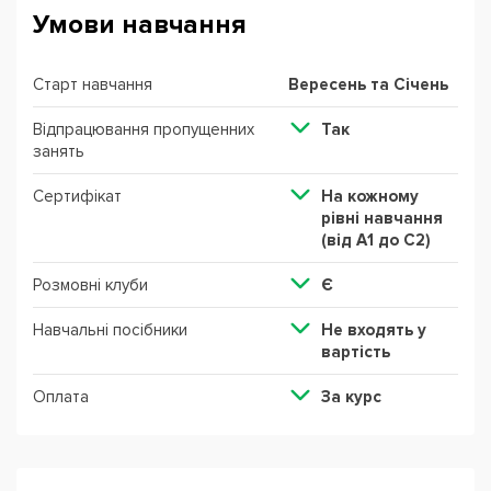
Умови навчання
Старт навчання
Вересень та Січень
Відпрацювання пропущенних
Так
занять
Сертифікат
На кожному
рівні навчання
(від А1 до С2)
Розмовні клуби
Є
Навчальні посібники
Не входять у
вартість
Оплата
За курс