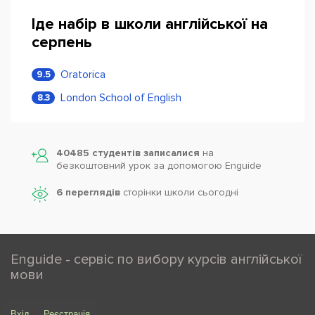
Іде набір в школи англійської на
серпень
Oratorica
9.5
London School of English
8.3
40485 студентів записалися
на
безкоштовний урок за допомогою Enguide
6 переглядів
сторінки школи cьогодні
Enguide - сервіс по вибору курсів англійської
мови
Вхід
Реєстрація