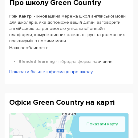
Про школу Green Country
Грін Кантрі
- інноваційна мережа школ англійської мови
для школярів, яка допоможе вашій дитині заговорити
англійською за допомогою унікальної онлайн
платформи, комунікативних занять в групі
та розмовних
практикумів з носіями мови.
Наші особливості:
Blended learning
- гібридна форма навчання.
(онлайн + офлайн)
Показати більше інформації про школу
My GC
- мобільний додаток: особистий кабінет +
інтерактивний підручник
Age + Level
- індивідуальний векторний принцип
підбору групи за віком та рівнем
Офіси Green Country на карті
Flipped Classroom
- новітня концепція викладання
"Перевернутий Урок"
Авторські підручники
“24 Easy Steps” та “Notes” by
Показати карту
Green Country, схвалені МОН України
Унікальна система мотивації "кантриками"
–