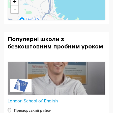
власна валюта школи, яку можна витратити на
+
сувеніри, благодійність або організувати піца-
-
вечірку
Популярні школи з
безкоштовним пробним уроком
Powered by
Leaflet
— © Google 2026
London School of English
Приморський район