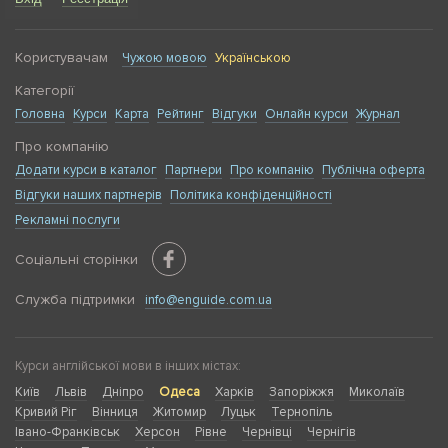
Користувачам
Чужою мовою
Українською
Категорії
Головна
Курси
Карта
Рейтинг
Відгуки
Онлайн курси
Журнал
Про компанію
Додати курси в каталог
Партнери
Про компанію
Публічна оферта
Відгуки наших партнерів
Політика конфіденційності
Рекламні послуги
Соціальні сторінки
Служба підтримки
info@enguide.com.ua
Курси англійської мови в інших містах:
Київ
Львів
Дніпро
Одеса
Харків
Запоріжжя
Миколаїв
Кривий Ріг
Вінниця
Житомир
Луцьк
Тернопіль
Івано-Франківськ
Херсон
Рівне
Чернівці
Чернігів