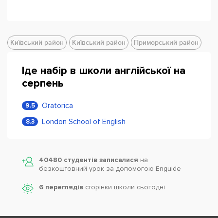
Київський район
Київський район
Приморський район
Іде набір в школи англійської на
серпень
Oratorica
9.5
London School of English
8.3
40480 студентів записалися
на
безкоштовний урок за допомогою Enguide
6 переглядів
сторінки школи cьогодні