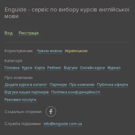
Enguide - сервіс по вибору курсів англійської
мови
Вхід
Реєстрація
Користувачам
Чужою мовою
Українською
Категорії
Головна
Курси
Карта
Рейтинг
Відгуки
Онлайн курси
Журнал
Про компанію
Додати курси в каталог
Партнери
Про компанію
Публічна оферта
Відгуки наших партнерів
Політика конфіденційності
Рекламні послуги
Соціальні сторінки
Служба підтримки
info@enguide.com.ua