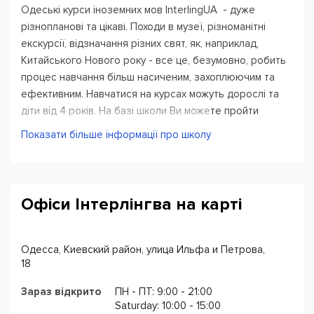
Одеські курси іноземних мов InterlingUA - дуже
різнопланові та цікаві. Походи в музеї, різноманітні
екскурсії, відзначання різних свят, як, наприклад,
Китайського Нового року - все це, безумовно, робить
процес навчання більш насиченим, захоплюючим та
ефективним. Навчатися на курсах можуть дорослі та
діти від 4 років. На базі школи Ви можете пройти
підготовку до ЗНО чи одного з міжнародних екзаменів
Показати більше інформації про школу
(TOEFL, IELTS та FCE), здійснити навчальну екскурсію за
кордон (Нова Зеландія, Мальта чи Великобританія).
Офіси Інтерлінгва на карті
Одесса, Киевский район, улица Ильфа и Петрова,
18
Зараз відкрито
ПН - ПТ: 9:00 - 21:00
Saturday: 10:00 - 15:00