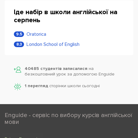
Іде набір в школи англійської на
серпень
Oratorica
9.5
London School of English
8.3
40485 студентів записалися
на
безкоштовний урок за допомогою Enguide
1 перегляд
сторінки школи cьогодні
Enguide - сервіс по вибору курсів англійської
мови