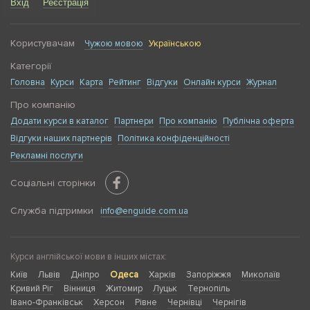
Вхід
Реєстрація
Користувачам
Чужою мовою
Українською
Категорії
Головна
Курси
Карта
Рейтинг
Відгуки
Онлайн курси
Журнал
Про компанію
Додати курси в каталог
Партнери
Про компанію
Публічна оферта
Відгуки наших партнерів
Політика конфіденційності
Рекламні послуги
Соціальні сторінки
Служба підтримки
info@enguide.com.ua
Курси англійської мови в інших містах:
Київ
Львів
Дніпро
Одеса
Харків
Запоріжжя
Миколаїв
Кривий Ріг
Вінниця
Житомир
Луцьк
Тернопіль
Івано-Франківськ
Херсон
Рівне
Чернівці
Чернігів