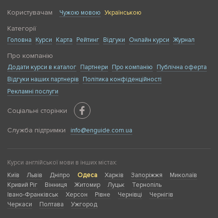
Користувачам
Чужою мовою
Українською
Категорії
Головна
Курси
Карта
Рейтинг
Відгуки
Онлайн курси
Журнал
Про компанію
Додати курси в каталог
Партнери
Про компанію
Публічна оферта
Відгуки наших партнерів
Політика конфіденційності
Рекламні послуги
Соціальні сторінки
Служба підтримки
info@enguide.com.ua
Курси англійської мови в інших містах:
Київ
Львів
Дніпро
Одеса
Харків
Запоріжжя
Миколаїв
Кривий Ріг
Вінниця
Житомир
Луцьк
Тернопіль
Івано-Франківськ
Херсон
Рівне
Чернівці
Чернігів
Черкаси
Полтава
Ужгород