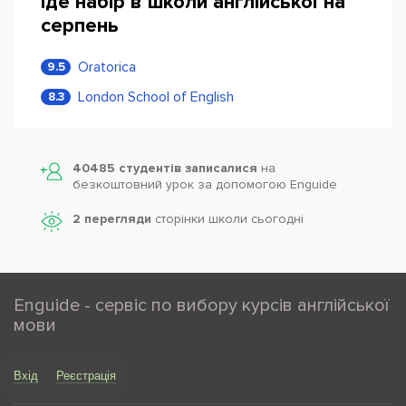
Іде набір в школи англійської на
серпень
Oratorica
9.5
London School of English
8.3
40485 студентів записалися
на
безкоштовний урок за допомогою Enguide
2 перегляди
сторінки школи cьогодні
Enguide - сервіс по вибору курсів англійської
мови
Вхід
Реєстрація