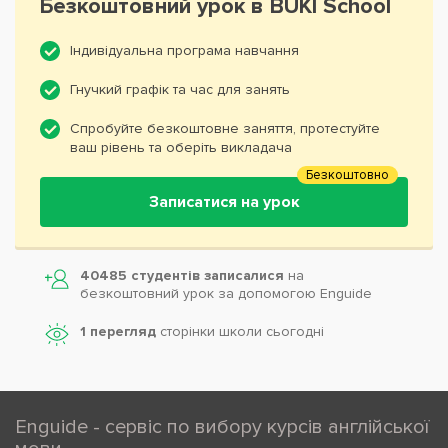
Безкоштовний урок в BUKI School
Індивідуальна програма навчання
Гнучкий графік та час для занять
Спробуйте безкоштовне заняття, протестуйте
ваш рівень та оберіть викладача
Безкоштовно
Записатися на урок
40485 студентів записалися
на
безкоштовний урок за допомогою Enguide
1 перегляд
сторінки школи cьогодні
Enguide - сервіс по вибору курсів англійської