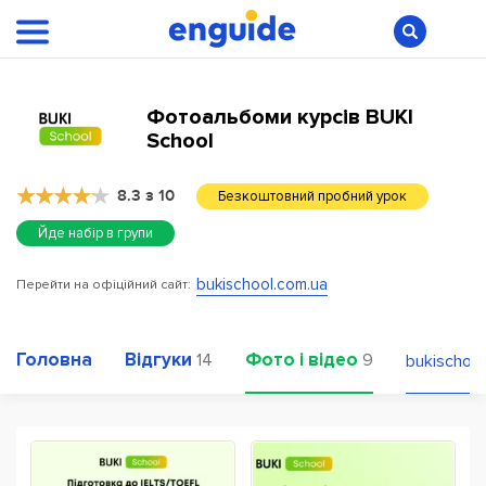
Фотоальбоми курсів BUKI
School
8.3 з 10
Безкоштовний пробний урок
Йде набір в групи
bukischool.com.ua
Перейти на офіційний сайт:
Головна
Відгуки
Фото і відео
14
9
bukischool