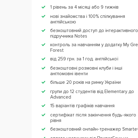
1 рівень за 4 місяці або 9 тижнів
нові знайомства і 100% спілкування
англійською
безкоштовний доступ до інтерактивного
підручника Notes
контроль за навчанням у додатку My Gr
Forest
від 259 грн. за 1 год. англійської
безкоштовні розмовні клуби і інші
англомовні івенти
більше 20 років на ринку України
групи до 12 студентів від Elementary до
Advanced
15 варіантів графіків навчання
сертифікат після закінчення будь-якого
рівня
безкоштовний онлайн-тренажер Smarte