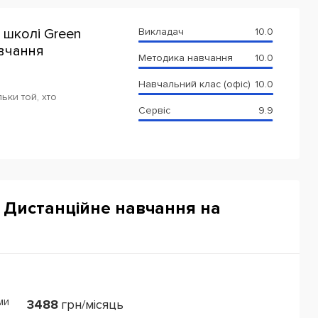
 школі Green
Викладач
10.0
авчання
Методика навчання
10.0
Навчальний клас (офіс)
10.0
ьки той, хто
Сервіс
9.9
t. Дистанційне навчання на
ми
3488
грн/місяць