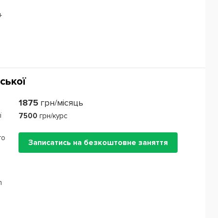
+
ської
1875
грн/місяць
ї
7500
грн/курс
го
Записатись на безкоштовне заняття
n