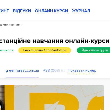
ТИНГ
ВІДГУКИ
ОНЛАЙН КУРСИ
ЖУРНАЛ
нційне навчання
станційне навчання онлайн-курси 
н-школа
Безкоштовний пробний урок
Йде набір в групи
greenforest.com.ua
Показати номер
+38 (068) 920-10-10