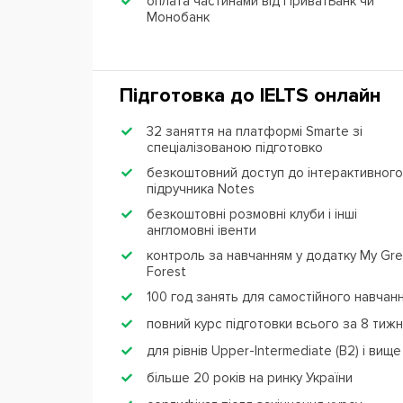
оплата частинами від ПриватБанк чи
Монобанк
Підготовка до IЕLTS онлайн
32 заняття на платформі Smarte зі
спеціалізованою підготовко
безкоштовний доступ до інтерактивного
підручника Notes
безкоштовні розмовні клуби і інші
англомовні івенти
контроль за навчанням у додатку My Gr
Forest
100 год занять для самостійного навчан
повний курс підготовки всього за 8 тижн
для рівнів Upper-Intermediate (B2) і вище
більше 20 років на ринку України