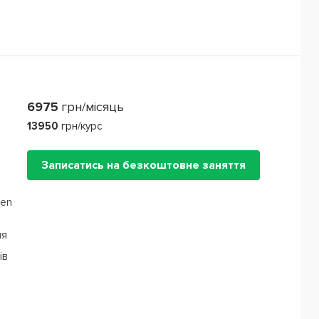
6975
грн/місяць
13950
грн/курс
Записатись на безкоштовне заняття
een
ня
ів