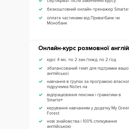
сертифікат після закінчення курсу
безкоштовний онлайн-тренажер Smarte
оплата частинами від ПриватБанк чи
Монобанк
Онлайн-курс розмовної англій
курс 4 міс. по 2 зан./тижд. по 2 год
збалансований темп для підтримки вашо
англійської
навчання в групах за програмою власно
підручника Notes на
відпрацювання лексики і граматики в
Smarte+
керування навчанням у додатку My Gree
Forest
нові знайомства і 100% спілкування
англійською