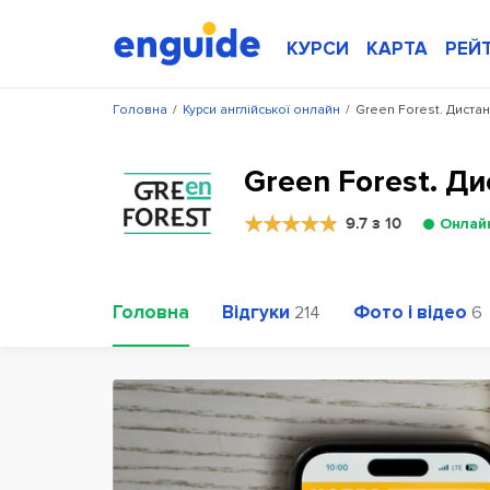
КУРСИ
КАРТА
РЕЙ
Головна
/
Курси англійської онлайн
/
Green Forest. Диста
Green Forest. Ди
9.7 з 10
Онлай
Головна
Відгуки
Фото і відео
214
6