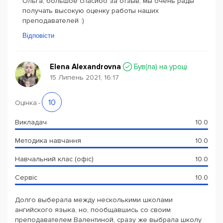
Ольга, большое спасибо за отзыв, мы очень рады
получать высокую оценку работы наших
преподавателей :)
Відповісти
Elena Alexandrovna
Був(ла) на уроці
15 Липень 2021, 16:17
10
Оцінка
-
Викладач
10.0
Методика навчання
10.0
Навчальний клас (офіс)
10.0
Сервіс
10.0
Долго выберала между несколькими школами
ангийского языка, но, пообщавшись со своим
преподавателем Валентиной, сразу же выбрала школу