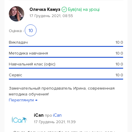
Олечка Камуз
Був(ла) на уроці
17 Грудень 2021, 08:55
10
Оцінка
-
Викладач
10.0
Методика навчання
10.0
Навчальний клас (офіс)
10.0
Сервіс
10.0
Замечательный преподаватель Ирина, современная
методика обучения!
Переглянути →
iCan
iCan
про
17 Грудень 2021, 11:39