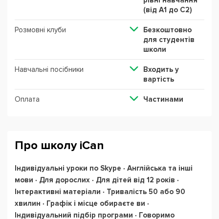
рівні навчання
(від А1 до С2)
Розмовні клуби
Безкоштовно
для студентів
школи
Навчальні посібники
Входить у
вартість
Оплата
Частинами
Про школу iCan
Індивідуальні уроки по Skype ∙ Англійська та інші
мови ∙ Для дорослих ∙ Для дітей від 12 років ∙
Інтерактивні матеріали ∙ Тривалість 50 або 90
хвилин ∙ Графік і місце обираєте ви ∙
Індивідуальний підбір програми ∙ Говоримо