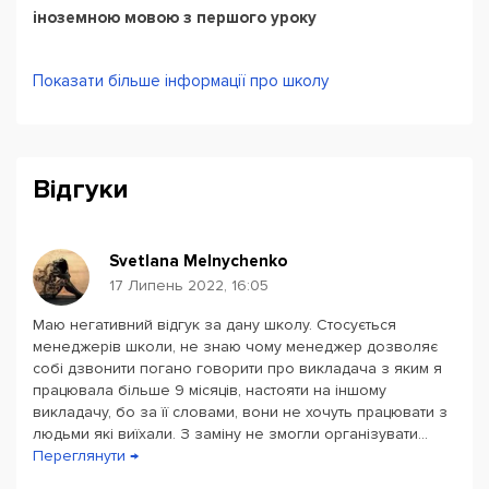
іноземною мовою з першого уроку
Для нас найголовніше - ваш результат!
Показати більше інформації про школу
А ще разом з нами ви отримуєте:
професійного викладача, який готовий стати вашим
Відгуки
другом;
систему знижок, акцій і бонусів;
можливість безкоштовного перенесення занять;
Svetlana Melnychenko
звіти про успішність (за бажанням).
17 Липень 2022, 16:05
Записуйтеся на безкоштовний пробний урок!
Маю негативний відгук за дану школу. Стосується
менеджерів школи, не знаю чому менеджер дозволяє
собі дзвонити погано говорити про викладача з яким я
працювала більше 9 місяців, настояти на іншому
викладачу, бо за її словами, вони не хочуть працювати з
людьми які виїхали. З заміну не змогли організувати...
Переглянути →