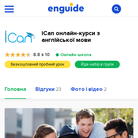
iCan онлайн-курси з
англійської мови
8.8 з 10
Онлайн-школа
Безкоштовний пробний урок
Йде набір в групи
Головна
Відгуки
Фото і відео
23
2