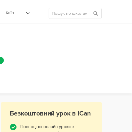
Київ
Безкоштовний урок в iCan
Повноцінні онлайн уроки з