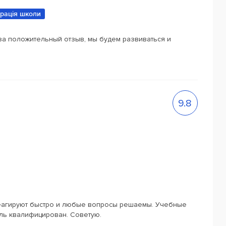
трація школи
за положительный отзыв, мы будем развиваться и
9.8
еагируют быстро и любые вопросы решаемы. Учебные
ль квалифицирован. Советую.