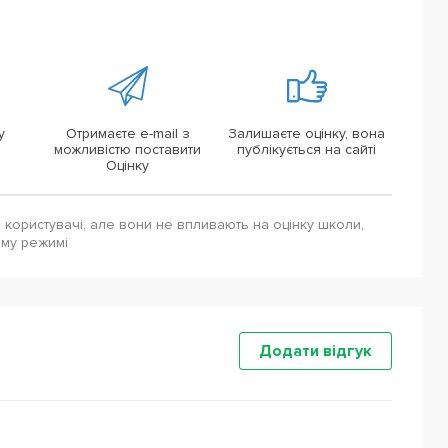
у
Отримаєте e-mail з
Залишаєте оцінку, вона
можливістю поставити
публікується на сайті
Оцінку
і користувачі, але вони не впливають на оцінку школи,
ому режимі
Додати відгук