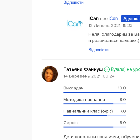
Відповісти
iCan
iCan
про
Адмініс
12 Липень 2021, 15:33
Неля, благодарим за Ва
и развиваться дальше :)
Відповісти
Татьяна Фаннуш
Був(ла) на ур
14 Березень 2021, 09:24
Викладач
10.0
Методика навчання
8.0
Навчальний клас (офіс)
7.0
Сервіс
8.0
Дети довольны занятиями, обучение