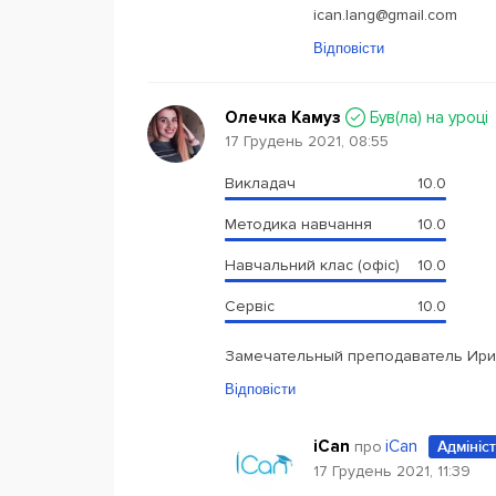
ican.lang@gmail.com
Відповісти
Олечка Камуз
Був(ла) на уроці
17 Грудень 2021, 08:55
Викладач
10.0
Методика навчання
10.0
Навчальний клас (офіс)
10.0
Сервіс
10.0
Замечательный преподаватель Ири
Відповісти
iCan
iCan
про
Адмініс
17 Грудень 2021, 11:39