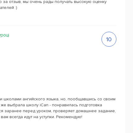
 за отзыв, мы очень рады получать высокую оценку
телей :)
уроці
10
 школами ангийского языка, но, пообщавшись со своим
 же выбрала школу iCan - понравилась подготовка
ся заранее перед уроком, проверяет домашнее задание,
вам всегда идут на уступки. Рекомендую!