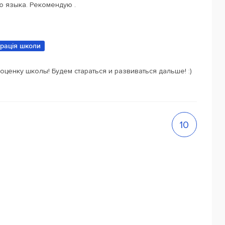
ю языка. Рекомендую .
трація школи
оценку школы! Будем стараться и развиваться дальше! :)
10