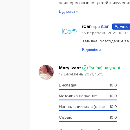
заинтересовывает детей к изучени
Відповісти
iCan
iCan
про
Адмініс
15 Березень 2021, 10:02
Татьяна, благодарим за 
Відповісти
Mary Ivent
Був(ла) на уроці
12 Березень 2021, 15:15
Викладач
10.0
Методика навчання
10.0
Навчальний клас (офіс)
10.0
Сервіс
10.0