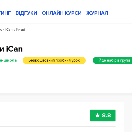
ТИНГ
ВІДГУКИ
ОНЛАЙН КУРСИ
ЖУРНАЛ
рси iCan у Києві
и iCan
н-школа
Безкоштовний пробний урок
Йде набір в групи
8.8