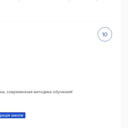
10
на, современная методика обучения!
трація школи