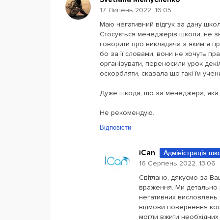
17 Липень 2022, 16:05
Маю негативний відгук за дану школ
Стосується менеджерів школи, не 
говорити про викладача з яким я пр
бо за її словами, вони не хочуть пр
організувати, переносили урок декі
оскорбляти, сказала що такі їм учен
Дуже шкода, що за менеджера, яка 
Не рекомендую.
Відповісти
iCan
Адміністрація шк
16 Серпень 2022, 13:06
Світлано, дякуємо за Ва
враження. Ми детально 
негативних висловлень 
відмови повернення кошт
могли вжити необхідних