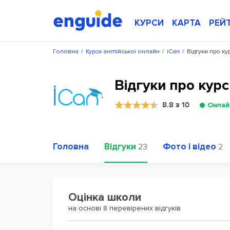
КУРСИ
КАРТА
РЕЙ
Головна
/
Курси англійської онлайн
/
iCan
/
Відгуки про ку
Відгуки про курс
8.8 з 10
Онлай
Головна
Відгуки
Фото і відео
23
2
Оцінка школи
на основі 8 перевірених відгуків