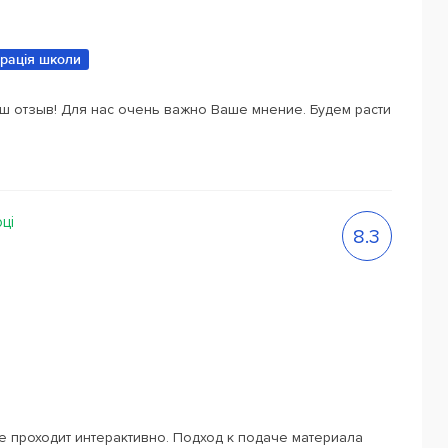
трація школи
ш отзыв! Для нас очень важно Ваше мнение. Будем расти
оці
8.3
 проходит интерактивно. Подход к подаче материала