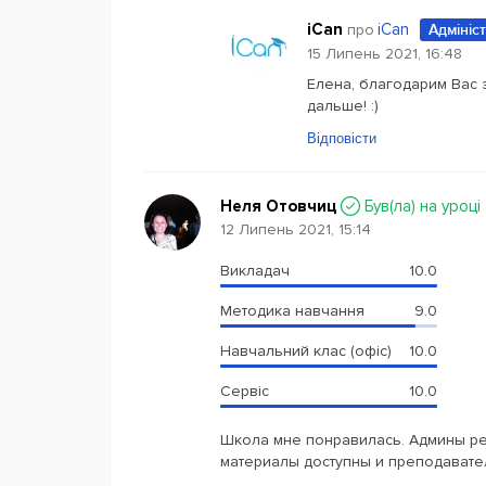
iCan
iCan
про
Адмініс
15 Липень 2021, 16:48
Елена, благодарим Вас 
дальше! :)
Відповісти
Неля Отовчиц
Був(ла) на уроці
12 Липень 2021, 15:14
Викладач
10.0
Методика навчання
9.0
Навчальний клас (офіс)
10.0
Сервіс
10.0
Школа мне понравилась. Админы р
материалы доступны и преподавате