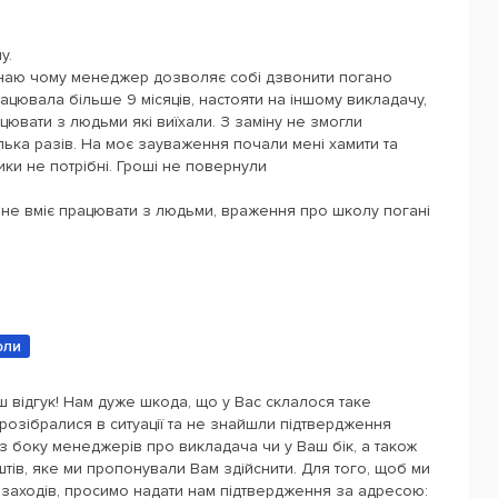
у.
знаю чому менеджер дозволяє собі дзвонити погано
ацювала більше 9 місяців, настояти на іншому викладачу,
ацювати з людьми які виїхали. З заміну не змогли
лька разів. На моє зауваження почали мені хамити та
ики не потрібні. Гроші не повернули
не вміє працювати з людьми, враження про школу погані
оли
ш відгук! Нам дуже шкода, що у Вас склалося таке
розібралися в ситуації та не знайшли підтвердження
з боку менеджерів про викладача чи у Ваш бік, а також
ів, яке ми пропонували Вам здійснити. Для того, щоб ми
 заходів, просимо надати нам підтвердження за адресою: