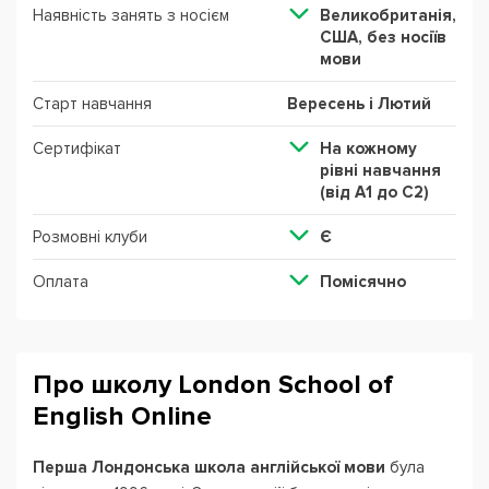
Наявність занять з носієм
Великобританія,
США, без ноcіїв
мови
Старт навчання
Вересень і Лютий
Сертифікат
На кожному
рівні навчання
(від А1 до С2)
Розмовні клуби
Є
Оплата
Помісячно
Про школу London School of
English Online
Перша Лондонська школа англійської мови
була