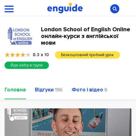
London School of English Online
онлайн-курси з англійської
мови
8.3 з 10
Безкоштовний пробний урок
Йде набір в групи
Головна
Відгуки
Фото і відео
196
6