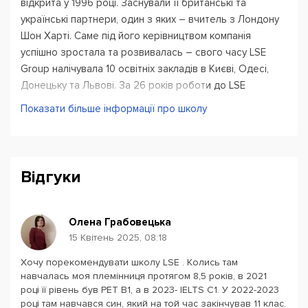
відкрита у 1996 році. Заснували її британські та
українські партнери, один з яких – вчитель з Лондону
Шон Харті. Саме під його керівництвом компанія
успішно зростала та розвивалась – свого часу LSE
Group налічувала 10 освітніх закладів в Києві, Одесі,
Донецьку та Львові. За 26 років роботи до LSE
долучилось понад 70 000 студентів. Наймолодшому
Показати більше інформації про школу
було 3, найстаршому - 64 роки. Ті студенти, які
навчались у нас 20 років тому, змогли оцінити
ефективність комунікативної методики та потужність
міжнародної команди викладачів. Сьогодні вони
Відгуки
записують до LSE своїх дітей. Ми невпинно радіємо і
пишаємося бути частинкою ваших сімейних цінностей!
Олена Грабовецька
У період пандемії COVID-19 всі школи LSE перейшли на
15 Квітень 2025, 08:18
онлайн-навчання, команда викладачів швидко
Хочу порекомендувати школу LSE . Колись там
опанувала онлайн-ресурси для ефективного
навчалась моя племінниця протягом 8,5 років, в 2021
викладання англійської. Саме ці знання і навички, а
році її рівень був PET B1, а в 2023- IELTS C1. У 2022-2023
також відданість своїй справі та людям, допомогли нам
році там навчався син, який на той час закінчував 11 клас.