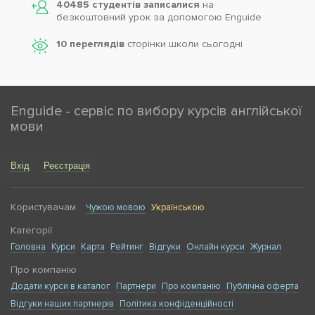
40485 студентів записалися
на
безкоштовний урок за допомогою Enguide
10 переглядів
сторінки школи cьогодні
Enguide - сервіс по вибору курсів англійської
мови
Вхід
Реєстрація
Користувачам
Чужою мовою
Українською
Категорії
Головна
Курси
Карта
Рейтинг
Відгуки
Онлайн курси
Журнал
Про компанію
Додати курси в каталог
Партнери
Про компанію
Публічна оферта
Відгуки наших партнерів
Політика конфіденційності