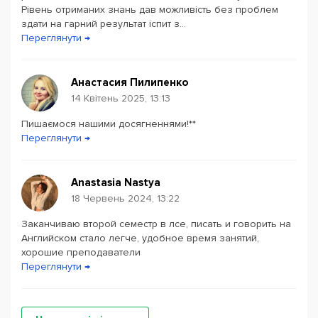
вистояти під час війни та зберегти більшість
Рівень отриманих знань дав можливість без проблем
викладачів і студентів.
здати на гарний результат іспит з...
Переглянути →
Онлайн-курси англійської мови в LSE
проводяться
за підручниками популярних міжнародних видавництв:
Анастасия Пилипенко
Pearson та Cambridge. Студенти занурюються в
14 Квітень 2025, 13:13
англомовне середовище протягом усього заняття,
вивчаючи сучасні розмовні конструкції.
Пишаємося нашими досягненнями!**
Переглянути →
Програма онлайн-курсів не побудована на абстракції, а
відтворює реальні життєві ситуації на заняттях, що
Anastasia Nastya
дозволяє побачити якісний прогрес у вивченні
18 Червень 2024, 13:22
мови.Онлайн-курси англійської в LSE розроблені для
дітей від 6 років, підлітків та дорослих. Групи
Заканчиваю второй семестр в лсе, писать и говорить на
формуються як за віком, так і за рівнем знань.
Английском стало легче, удобное время занятий,
хорошие преподаватели
Записатися в групу можна за результатами
Переглянути →
безкоштовного онлайн-тесту на сайті школи.