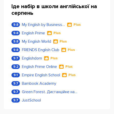
Іде набір в школи англійської на
серпень
My English by Business Language
9.8
Plus
English Prime
9.8
Plus
My English World
9.8
Plus
FRIENDS English Club
9.8
Plus
Englishdom
9.7
Plus
English Prime Online
9.2
Plus
Empire English School
9.1
Plus
Bambook Academy
9.7
Green Forest. Дистанційне навчання
9.7
JustSchool
9.7