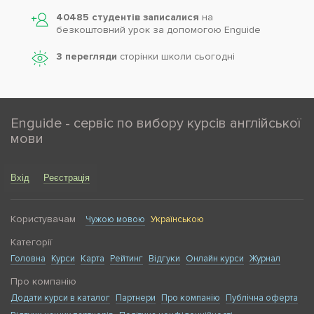
40485 студентів записалися
на
безкоштовний урок за допомогою Enguide
3 перегляди
сторінки школи cьогодні
Enguide - сервіс по вибору курсів англійської
мови
Вхід
Реєстрація
Користувачам
Чужою мовою
Українською
Категорії
Головна
Курси
Карта
Рейтинг
Відгуки
Онлайн курси
Журнал
Про компанію
Додати курси в каталог
Партнери
Про компанію
Публічна оферта