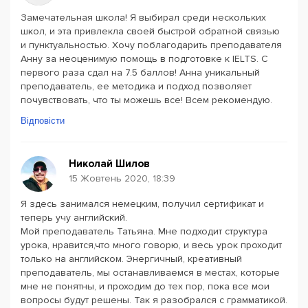
Замечательная школа! Я выбирал среди нескольких
школ, и эта привлекла своей быстрой обратной связью
и пунктуальностью. Хочу поблагодарить преподавателя
Анну за неоценимую помощь в подготовке к IELTS. С
первого раза сдал на 7.5 баллов! Анна уникальный
преподаватель, ее методика и подход позволяет
почувствовать, что ты можешь все! Всем рекомендую.
Відповісти
Николай Шилов
15 Жовтень 2020, 18:39
Я здесь занимался немецким, получил сертификат и
теперь учу английский.
Мой преподаватель Татьяна. Мне подходит структура
урока, нравится,что много говорю, и весь урок проходит
только на английском. Энергичный, креативный
преподаватель, мы останавливаемся в местах, которые
мне не понятны, и проходим до тех пор, пока все мои
вопросы будут решены. Так я разобрался с грамматикой.