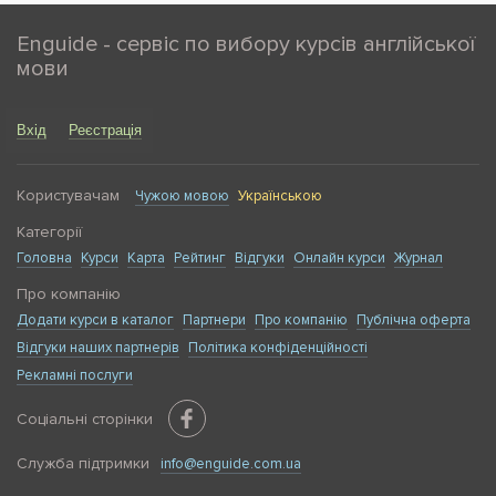
Enguide - сервіс по вибору курсів англійської
мови
Вхід
Реєстрація
Користувачам
Чужою мовою
Українською
Категорії
Головна
Курси
Карта
Рейтинг
Відгуки
Онлайн курси
Журнал
Про компанію
Додати курси в каталог
Партнери
Про компанію
Публічна оферта
Відгуки наших партнерів
Політика конфіденційності
Рекламні послуги
Соціальні сторінки
Служба підтримки
info@enguide.com.ua