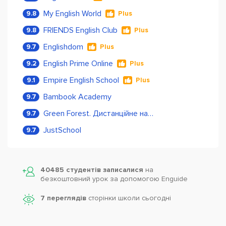
My English World
9.8
Plus
FRIENDS English Club
9.8
Plus
Englishdom
9.7
Plus
English Prime Online
9.2
Plus
Empire English School
9.1
Plus
Bambook Academy
9.7
Green Forest. Дистанційне навчання
9.7
JustSchool
9.7
40485 студентів записалися
на
безкоштовний урок за допомогою Enguide
7 переглядів
сторінки школи cьогодні