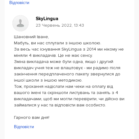
Відповісти
SkyLingua
23 Червень 2022, 13:43
Шановний Іване,
Мабуть, ви нас сплутали з іншою школою.
За весь час існування SkyLingua з 2014 ми нікому не
міняли 4 викладачів. Це не має сенсу.
Зміна викладача може бути одна, якщо і другий
викладач учня теж не влаштовує - ми радимо після
закінчення передплаченого пакету звернутися до
іншої школи з іншою методикою.
Тож, прохання надіслати нам чеки на оплату від
вашого імені та скріншоти листувань та занять з 4
викладачами, щоб ми могли перевірити, чи дійсно ви
займалися у нас та відповісти вам особисто.
Гарного вам дня!
Відповісти