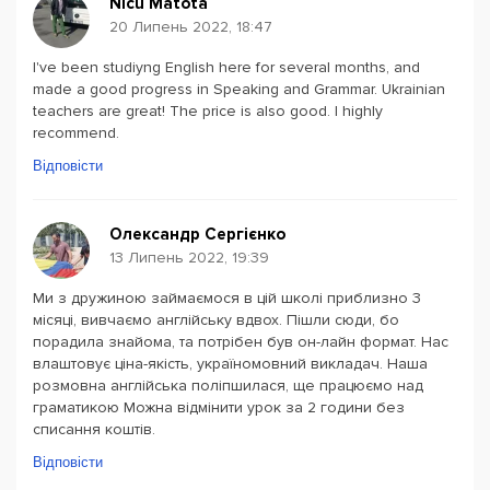
Nicu Matota
20 Липень 2022, 18:47
I've been studiyng English here for several months, and
made a good progress in Speaking and Grammar. Ukrainian
teachers are great! The price is also good. I highly
recommend.
Відповісти
Олександр Сергієнко
13 Липень 2022, 19:39
Ми з дружиною займаємося в цій школі приблизно 3
місяці, вивчаємо англійську вдвох. Пішли сюди, бо
порадила знайома, та потрібен був он-лайн формат. Нас
влаштовує ціна-якість, україномовний викладач. Наша
розмовна англійська поліпшилася, ще працюємо над
граматикою Можна відмінити урок за 2 години без
списання коштів.
Відповісти