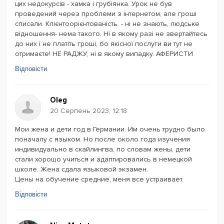
цих недокурсів - хамка і грубіянка. Урок не був
проведений через проблеми з інтернетом, але гроші
списали. Клієнтоорієнтованість. - ні не знають, людське
відношення- нема такого. Ні в якому разі не звертайтесь
до них і не платіть гроші, бо якісної послуги ви тут не
отримаєте! НЕ РАДЖУ, ні в якому випадку. АФЕРИСТИ
Відповісти
Oleg
20 Серпень 2023, 12:18
Мои жена и дети год в Германии. Им очень трудно было
поначалу с языком. Но после около года изучения
индивидуально в скайлингва, по словам жены, дети
стали хорошо учиться и адаптировались в немецкой
школе. Жена сдала языковой экзамен.
Цены на обучение средние, меня все устраивает.
Відповісти