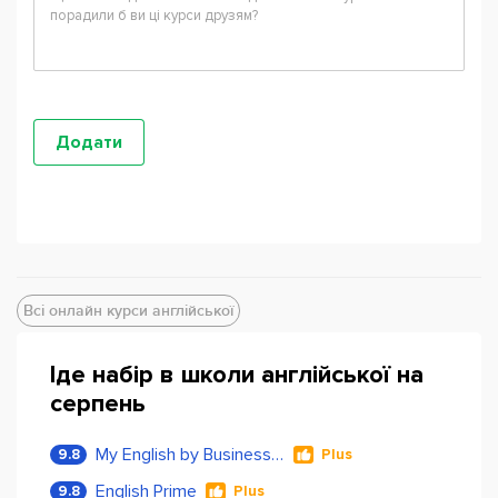
Всі онлайн курси англійської
Іде набір в школи англійської на
серпень
My English by Business Language
9.8
Plus
English Prime
9.8
Plus