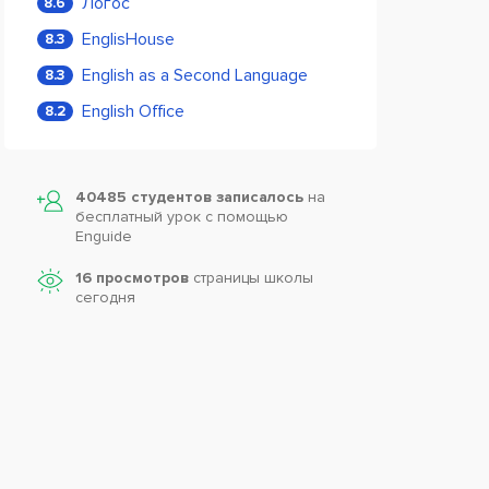
Логос
8.6
EnglisHouse
8.3
English as a Second Language
8.3
English Office
8.2
40485 студентов записалось
на
бесплатный урок с помощью
Enguide
16 просмотров
страницы школы
сегодня