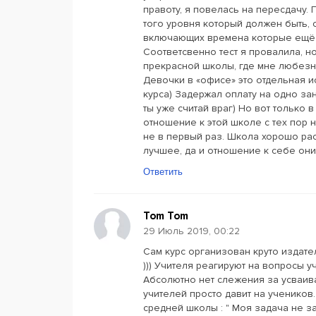
правоту, я повелась на пересдачу. 
того уровня который должен быть, 
включающих времена которые ещё не
Соответсвенно тест я провалила, но
прекрасной школы, где мне любезн
Девочки в «офисе» это отдельная и
курса) Задержал оплату на одно за
ты уже считай враг) Но вот только 
отношение к этой школе с тех пор н
не в первый раз. Школа хорошо раск
лучшее, да и отношение к себе они
Ответить
Tom Tom
29 Июль 2019, 00:22
Сам курс организован круто издат
))) Учителя реагируют на вопросы 
Абсолютно нет слежения за усваив
учителей просто давит на учеников
средней школы : " Моя задача не за