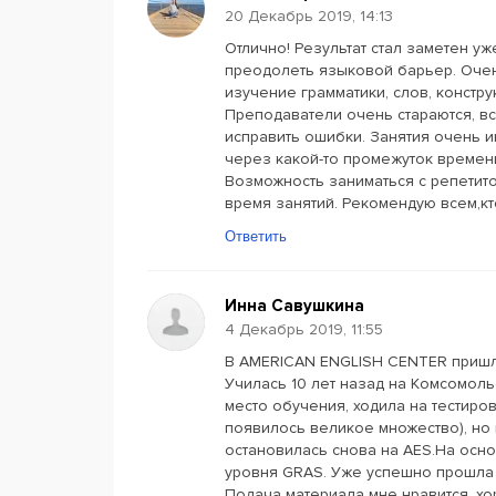
20 Декабрь 2019, 14:13
Отлично! Результат стал заметен уж
преодолеть языковой барьер. Оче
изучение грамматики, слов, констру
Преподаватели очень стараются, вс
исправить ошибки. Занятия очень и
через какой-то промежуток времен
Возможность заниматься с репетито
время занятий. Рекомендую всем,кт
Ответить
Инна Савушкина
4 Декабрь 2019, 11:55
В AMERICAN ENGLISH CENTER пришла
Училась 10 лет назад на Комсомоль
место обучения, ходила на тестиро
появилось великое множество), но
остановилась снова на AES.На осн
уровня GRAS. Уже успешно прошла 
Подача материала мне нравится, хо