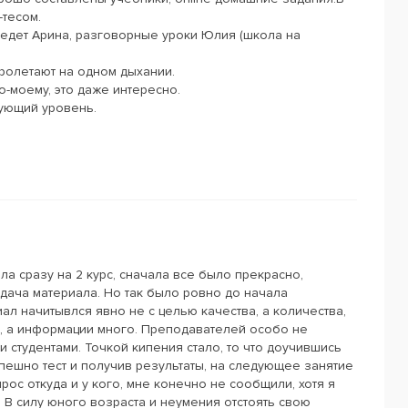
-тесом.
едет Арина, разговорные уроки Юлия (школа на
ролетают на одном дыхании.
о-моему, это даже интересно.
ующий уровень.
ила сразу на 2 курс, сначала все было прекрасно,
дача материала. Но так было ровно до начала
ал начитывлся явно не с целью качества, а количества,
о, а информации много. Преподавателей особо не
студентами. Точкой кипения стало, то что доучившись
пешно тест и получив результаты, на следующее занятие
прос откуда и у кого, мне конечно не сообщили, хотя я
. В силу юного возраста и неумения отстоять свою