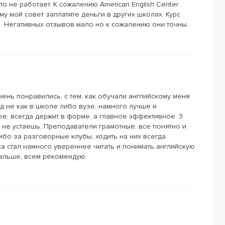
ло не работает. К сожалению American English Сenter
у мой совет заплатите деньги в других школах. Курс
я. Негативных отзывов мало но к сожалению они точны.
чень понравились, с тем, как обучали английскому меня
д не как в школе либо вузе, намного лучше и
е, всегда держит в форме, а главное эффективное. 3
в не устаешь. Преподаватели грамотные, все понятно и
ибо за разговорные клубы, ходить на них всегда
а стал намного увереннее читать и понимать английскую
дальше, всем рекомендую.