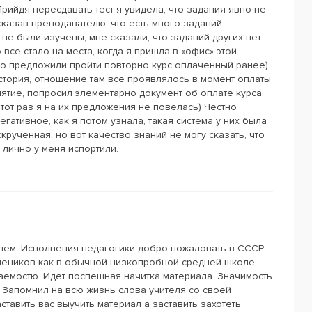
Прийдя пересдавать тест я увидела, что задания явно не
сказав преподавателю, что есть много заданий
 были изучены, мне сказали, что заданий других нет.
 все стало на места, когда я пришла в «офис» этой
о предложили пройти повторно курс оплаченный ранее)
стория, отношение там все проявлялось в момент оплаты
нятие, попросил элементарно документ об оплате курса,
в тот раз я на их предложения не повелась) Честно
егативное, как я потом узнала, такая система у них была
рученная, но вот качество знаний не могу сказать, что
 лично у меня испортили.
елем. Исполнения педагогики-добро пожаловать в СССР
учеников как в обычной низкопробной средней школе.
аемостю. Идет поспешная начитка материала. Значимость
. Запомнил на всю жизнь слова учителя со своей
ставить вас выучить материал а заставить захотеть