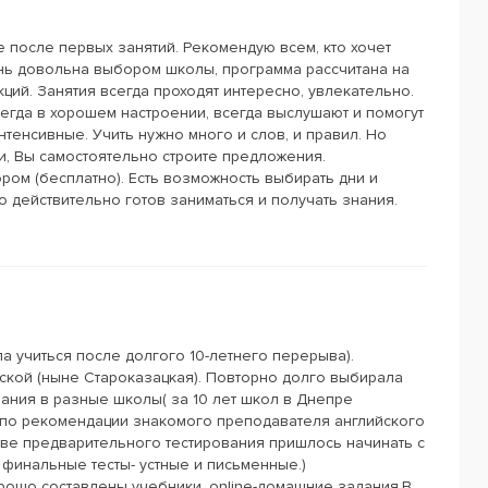
е после первых занятий. Рекомендую всем, кто хочет
нь довольна выбором школы, программа рассчитана на
кций. Занятия всегда проходят интересно, увлекательно.
егда в хорошем настроении, всегда выслушают и помогут
нтенсивные. Учить нужно много и слов, и правил. Но
и, Вы самостоятельно строите предложения.
ром (бесплатно). Есть возможность выбирать дни и
о действительно готов заниматься и получать знания.
 учиться после долгого 10-летнего перерыва).
ской (ныне Староказацкая). Повторно долго выбирала
вания в разные школы( за 10 лет школ в Днепре
 по рекомендации знакомого преподавателя английского
ове предварительного тестирования пришлось начинать с
финальные тесты- устные и письменные.)
рошо составлены учебники, online-домашние задания.В