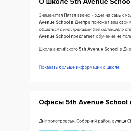
О школе 5th Avenue Schoo
Знаменитая Пятая авеню - одна из самых м
Avenue School
в Днепре поможет вам своим
общаться с иностранцами без малейшего сте
Avenue School
предлагает обучение не тольк
Школа английского
5th Avenue School
в Дне
английский для взрослых в небольших 
Показать больше информации о школе
живую и по телефону, с преподавателе
английский для детей - интересный, 
программу. Чтобы ребенок не только з
корпоративный английский для профес
изучать язык по универсальной програ
Офисы 5th Avenue School 
индивидуальное изучение английского
слабые и сильные стороны и составит
Дніпропетровськ, Соборний район, вулиця С
Кроме того,
5th Avenue School
помогает по