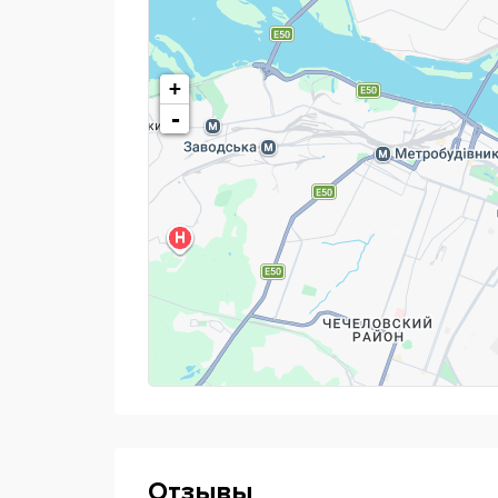
Мальты.
Изучайте английский язык в Украин
образование в лучших государственных и ч
+
-
Отзывы