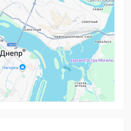
е, достигайте уверенного уровня и продолжайте
астных ВУЗах мира.
Powered by
Leaflet
— © Google 2026