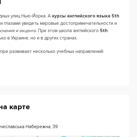
l
одных улиц Нью-Йорка. А
курсы английского языка 5th
и глазами увидеть мировые достопримечательности и
снения и акцента
. При этом школа английского
5th
о в Украине, но и в других странах.
пре развивает несколько учебных направлений:
группах с акцентом на разговорном общении. В
м, одногруппниками и носителем языка.
веселый, развивающий и дополняющий школьную
нал, но и любил иностранный язык.
сионалов разных сфер. Сотрудники компании могут
мме или адаптированной под специфику отрасли.
на карте
 с преподавателем, который проанализирует ваши
 оптимальную программу для лучшего результата.
ічеславська Набережна, 39
ступить в учебные заведения
Англии, Канады, Германии,