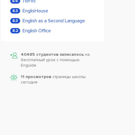
Логос
8.6
EnglisHouse
8.3
English as a Second Language
8.3
English Office
8.2
40485 студентов записалось
на
бесплатный урок с помощью
Enguide
11 просмотров
страницы школы
сегодня