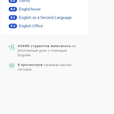
Логос
8.6
EnglisHouse
8.3
English as a Second Language
8.3
English Office
8.2
40485 студентов записалось
на
бесплатный урок с помощью
Enguide
8 просмотров
страницы школы
сегодня