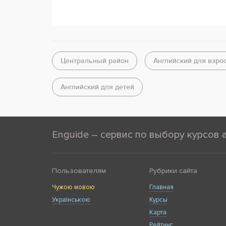
Центральный район
Английский для взро
Английский для детей
Enguide – сервис по выбору курсов 
Пользователям
Рубрики сайта
Чужою мовою
Главная
Українською
Курсы
Карта
Рейтинг