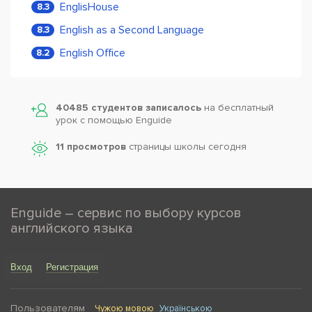
EnglisHouse
8.3
English as a Second Language
8.3
English Office
8.2
40485 студентов записалось
на бесплатный
урок с помощью Enguide
11 просмотров
страницы школы сегодня
Enguide – сервис по выбору курсов
английского языка
Вход
Регистрация
Пользователям
Чужою мовою
Українською