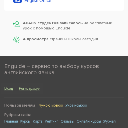
English Office
8.2
40485 студентов записалось
на бесплатный
урок с помощью Enguide
4 просмотра
страницы школы сегодня
Enguide – сервис по выбору курсов
английского языка
Вход
Регистрация
Пользователям
Чужою мовою
Українською
Рубрики сайта
Главная
Курсы
Карта
Рейтинг
Отзывы
Онлайн курсы
Журнал