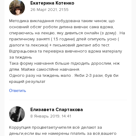
Екатерина Котенко
26 Март 2021, 21:55
Методика викладання побудована таким чином, що
основний обсяг роботи дитина вивчає сама вдома,
спираючись на лекцію, яку дивиться онлайн (з дому) . На
практичному занятті ( 1.5 години) дітей опитують усно (
діалоги та лексика) + письмовий диктант або тест.
Відпрацьовка та перевірка вивченого вдома матеріалу
за тиждень
Така форму навчання більше підходить дорослим, ніж
дітям. Майже самостійне навчання.
Одного разу на тиждень мало . Якби 2-3 рази, був би
кращий результат
Ответить
Елизавета Спартакова
8 Январь 2019, 14:41
Коррупция процветает,учителя всё делают за
деньги,если вы не намерены платить за всё,вашего