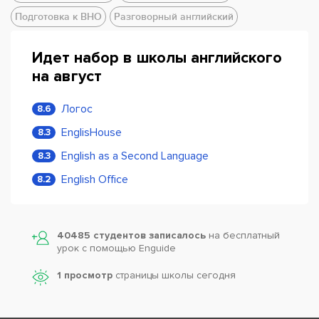
Подготовка к ВНО
Разговорный английский
Идет набор в школы английского
на август
Логос
8.6
EnglisHouse
8.3
English as a Second Language
8.3
English Office
8.2
40485 студентов записалось
на бесплатный
урок с помощью Enguide
1 просмотр
страницы школы сегодня