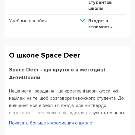
студентов
школы
Учебные пособия
Входят в
стоимость
О школе Space Deer
Space Deer - що крутого в методиці
АнтиШколи:
Наша мета і завдання - це креативні мовні курси, які
націлені на те, щоб розговорити кожного студента. До
вивчення мов є безліч підходів, але ми твердо
переконані - незалежно від підходу, результатом цього
вивчення повинна бути спонтанна розмова
Показать больше информации о школе
англійською. Не тисяча вивчених слів. Не 80 балів за
тест. І не 10 прослуханих аудіокниг.