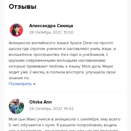
Заходь на наш сайт, щоб залишити заявку і ми
Отзывы
обовя'зково зателефонуємо!
Готовий долати мовний бар'єр? Тоді тобі
Александра Синица
точно до нас!
28 Октябрь 2021, 15:00
Антишкола английского языка Space Deer не просто
Powered by
Leaflet
— © Google 2026
школа где строгие учителя и заставляют учить язык, а
волшебное пространство без парт и учебников, с
крутыми современными молодыми наставниками,
которые прививают любовь к языку. Моя дочь Мери
ходит уже 2 месяц, в полном восторге, улучшила свои
знания по...
Посмотреть →
Olivka Ann
26 Октябрь 2021, 19:02
Мой сын Макс учится в антишколе с сентября, ему всего
5 лет, обучается с нуля. Я решила попробовать водить
его и посмотреть, понравится ему или нет. Не приемлю