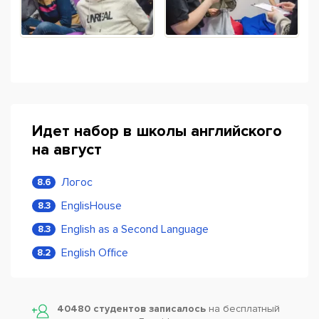
Идет набор в школы английского
на август
Логос
8.6
EnglisHouse
8.3
English as a Second Language
8.3
English Office
8.2
40480 студентов записалось
на бесплатный