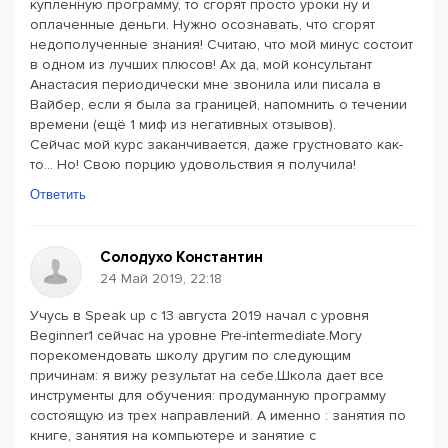
купленную программу, то сгорят просто уроки ну и
оплаченные деньги. Нужно осознавать, что сгорят
недополученные знания! Считаю, что мой минус состоит
в одном из лучших плюсов! Ах да, мой консультант
Анастасия периодически мне звонила или писала в
Вайбер, если я была за границей, напомнить о течении
времени (ещё 1 миф из негативных отзывов).
Сейчас мой курс заканчивается, даже грустновато как-
то... Но! Свою порцию удовольствия я получила!
Ответить
Солодухо Константин
24 Май 2019, 22:18
Учусь в Speak up c 13 августа 2019 начал с уровня
Beginner1 сейчас на уровне Pre-intermediate.Могу
порекомендовать школу другим по следующим
причинам: я вижу результат на себе.Школа дает все
инструменты для обучения: продуманную программу
состоящую из трех направлений. А именно : занятия по
книге, занятия на компьютере и занятие с