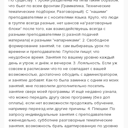
По существу: 1. Уроки разделены на типы таким образом,
что бьют по всем фронтам (Грамматика, Технические
тематические подборки, Разговорный). С "нашими"
преподавателями и с носителями языка. Круто, что люди
в группе всегда разные, нет шансов на"разговорные
блоки" после того, как взамодействуешь всегда с
разными преподавателями (с разной подачей
материала) и разными "напарниками". 2. Свободное
формирование занятий, т.е. сам выбираешь урок по
времени и преподавателю. Глупости пишут, что
неудобное время. Занятия по вашему уровню каждый
день и утром, и днём, и вечером. 3. Лояльность. Если уж
совсем в расписании что-то не совпадает с вашей
возможностью, достаточно обсудить с администратором,
и занятие добавят. Как-то была заминка с одним из моих
занятий, мне позволили дополнительно посетить
занятие сверх моей программы. И ещё недавно узнала,
что можно передать другу свою программу (без доп
оплаты), если нет возможности продолжать обучение,
например переезд или другие причины. 4. Плюшки: По
запросу индивидуальные занятия с преподавателем
еженедельно, субботние разговорные тематические
занятия, возможность брать адаптированную по уровню