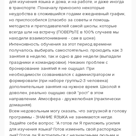
для изучения языка и дома, и на работе, и даже иногда
в транспорте. Поначалу приносило некоторые
неудобства в сложившийся годами ежедневный график,
но приспособился (спасибо за советы и помощь
методиста и преподавателей самой школы, которые
всегда шли на встречу (ПОВЕРЬТЕ в 100% случаев мы
находили взаимопонимание - сам в шоке).
Интенсивность обучения за этот период времени
получалось выбирать самостоятельно, проходить как 3
занятия в неделю, так и одно в две недели (выпадали
праздники и командировки). Никаких проблем с
бронирование занятий я не ощущал. При
необходимости созванивался с администратором и
формировали (при наборе группы2-3 человека)
дополнительные занятия на нужное время. Школой я
доволен, реально ощущаю свой "рост" в этом
направлении. Атмосфера - дружелюбная (практически
домашняя).
Всем недовольным могу сказать, что загрузкой в голову
программы - ЗНАНИЕ ЯЗЫКА не занимаются нигде.
Задайте себе вопрос: "А готов ли Я приложить усилия
для изучения языка? Готов изменить свой распорядок
дня? Готов ли Я встретиться с незнакомыми людьми и