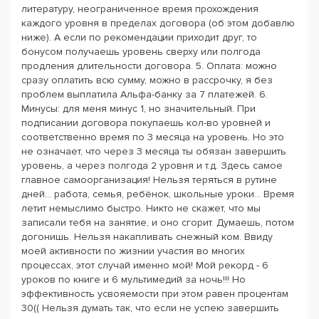
литературу, неограниченное время прохождения
каждого уровня в пределах договора (об этом добавлю
ниже). А если по рекомендации приходит друг, то
бонусом получаешь уровень сверху или полгода
продления длительности договора. 5. Оплата: можно
сразу оплатить всю сумму, можно в рассрочку, я без
проблем выплатила Альфа-банку за 7 платежей. 6.
Минусы: для меня минус 1, но значительный. При
подписании договора покупаешь кол-во уровней и
соответственно время по 3 месяца на уровень. Но это
не означает, что через 3 месяца ты обязан завершить
уровень, а через полгода 2 уровня и т.д. Здесь самое
главное самоорганизация! Нельзя теряться в рутине
дней... работа, семья, ребёнок, школьные уроки... Время
летит немыслимо быстро. Никто не скажет, что мы
записали тебя на занятие, и оно сгорит. Думаешь, потом
догонишь. Нельзя накапливать снежный ком. Ввиду
моей активности по жизнии участия во многих
процессах, этот случай именно мой! Мой рекорд - 6
уроков по книге и 6 мультимедий за ночь!!! Но
эффективность усвояемости при этом равен процентам
30(( Нельзя думать так, что если не успею завершить