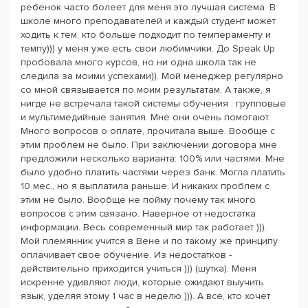
ребенок часто болеет для меня это лучшая система. В
школе много преподавателей и каждый студент может
ходить к тем, кто больше подходит по темпераменту и
темпу))) у меня уже есть свои любимчики. До Speak Up
пробовала много курсов, но ни одна школа так не
следила за моими успехами)). Мой менеджер регулярно
со мной связывается по моим результатам. А также, я
нигде не встречала такой системы обучения : групповые
и мультимедийные занятия. Мне они очень помогают.
Много вопросов о оплате, прочитала выше. Вообще с
этим проблем не было. При заключении договора мне
предложили несколько варианта: 100% или частями. Мне
было удобно платить частями через банк. Могла платить
10 мес., но я выплатила раньше. И никаких проблем с
этим не было. Вообще не пойму почему так много
вопросов с этим связано. Наверное от недостатка
информации. Весь современный мир так работает ))).
Мой племянник учится в Вене и по такому же принципу
оплачивает свое обучение. Из недостатков -
действительно приходится учиться ))) (шутка). Меня
искренне удивляют люди, которые ожидают выучить
язык, уделяя этому 1 час в неделю ))). А все, кто хочет