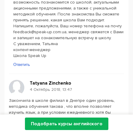
возможность познакомится со школой, актуальными
акционными предложениями, а также с уникальной
методикой обучения. После знакомства Вы сможете
принять решение, какая школа Вам подходит.
Напишите, пожалуйста, Ваш номер телефона на почту
feedback@speak-up.com.ua, менеджер свяжется с Вами
и запишет на ознакомительную встречу в школу.
С уважением, Татьяна
контент-менеджер
Школа Speak Up
Ответить
Tatyana Zinchenko
4 Октябрь 2018, 13:47
Закончила в школе филиал в Днепре один уровень,
методика обучения такова , что вполне позволяет
изучить язык, а при условии ежедневного хотя бы
часового самостоятельного обучения результат
Подобрать курсы английского
гарантирован. Рассчитывала, что смогу организоваться,
благодаря тому что внесена оплата, но не мой случай,