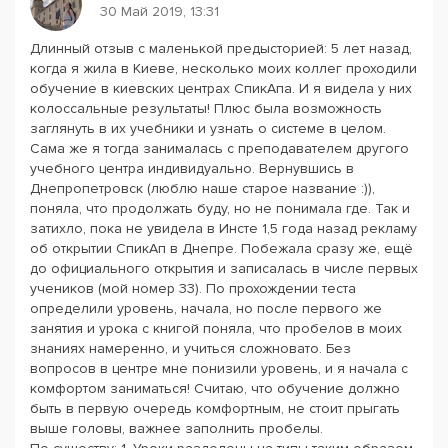
30 Май 2019, 13:31
Длинный отзыв с маленькой предысторией: 5 лет назад,
когда я жила в Киеве, несколько моих коллег проходили
обучение в киевских центрах СпикАпа. И я видела у них
колоссальные результаты! Плюс была возможность
заглянуть в их учебники и узнать о системе в целом.
Сама же я тогда занималась с преподавателем другого
учебного центра индивидуально. Вернувшись в
Днепропетровск (люблю наше старое название :)),
поняла, что продолжать буду, но не понимала где. Так и
затихло, пока не увидела в Инсте 1,5 года назад рекламу
об открытии СпикАп в Днепре. Побежала сразу же, ещё
до официального открытия и записалась в числе первых
учеников (мой номер 33). По прохождении теста
определили уровень, начала, но после первого же
занятия и урока с книгой поняла, что пробелов в моих
знаниях намеренно, и учиться сложновато. Без
вопросов в центре мне понизили уровень, и я начала с
комфортом заниматься! Считаю, что обучение должно
быть в первую очередь комфортным, не стоит прыгать
выше головы, важнее заполнить пробелы.