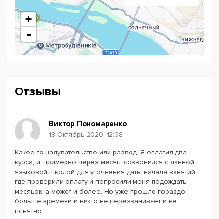
И это еще не все!
+
Если вы пропустите занятие, то ему можно
-
бесплатно отработать
Здесь вас подготовят к сдаче международного
экзамена IELTS или TOEFL
Школа предлагает разнообразные скидки:
семейная скидка 15%
Отзывы
студенческая скидка 15%
скидка постоянным клиентам 20%
Виктор Пономаренко
18 Октябрь 2020, 12:08
Какое-то надувательство или развод. Я оплатил два
Powered by
Leaflet
— © Google 2026
курса, и, примерно через месяц, созвонился с данной
языковой школой для уточнения даты начала занятий,
где проверили оплату и попросили меня подождать
месяцок, а может и более. Но уже прошло гораздо
больше времени и никто не перезванивает и не
понятно...