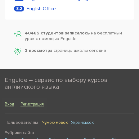
English Office
8.2
40485 студентов записалось
на бесплатный
урок с помощью Enguide
3 просмотра
страницы школы сегодня
Enguide – сервис по выбору курсов
английского языка
Вход
Регистрация
Пользователям
Чужою мовою
Українською
Рубрики сайта