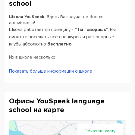
school
Школа YouSpeak.
Здесь Вас научат не боятся
английского!
Школа работает по принципу -
"Ты говоришь"
. Вы
сможете посещать все спецкурсы и разговорные
клубы абсолютно
бесплатно
.
Их в школе несколько:
"Грамматика"
Показать больше информации о школе
"Аудирование"
"Словарный запас"
"Подготовка к экзаменам"
Офисы YouSpeak language
Спикинг клуб
school на карте
Киноклуб
Литературный клуб
YouSpeak Cafe
Показать карту