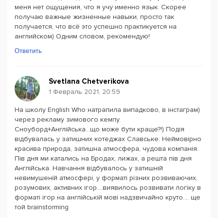
меня нет ощущения, что я учу именно язык. Скорее
получаю важные жизненные навыки, просто так
получается, что всё это успешно практикуется на
английском) Одним словом, рекомендую!
Ответить
Svetlana Chetverikova
1 Февраль 2021, 20:59
На школу English Who натрапила випадково, в інстаграм)
через рекламу зимового кемпу.
Сноуборд+Англійська...що може бути краще?!) Подія
відбувалась у затишних котеджах Славське. Неймовірно
красива природа, затишна атмосфера, чудова компанія.
Пів дня ми катались на Бродах, лижах, а решта пів дня
Англійська. Навчання відбувалось у затишній
невимушеній атмосфері, у форматі різних розвиваючих,
розумових, активних ігор....виявилось розвивати логіку в
форматі ігор на англійській мові надзвичайно круто.... ще
той brainstorming