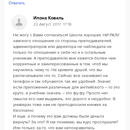
Ответить
Илона Коваль
22 Август 2017, 17:16
Не могу с Вами согласиться! Школа хорошая, НИ РАЗУ
хамского отношения со стороны преподавателей,
администраторов или директора не наблюдала не
только по отношению к себе но и к остальным
ученикам. А преподаватели мне кажется более чем
корректные и заинтересованные в том, чтоб мы
научились чему то. Не кривите душой, что вы
распечатывали что то. Сейчас все скачивают на
телефон и так обучаются, так же удобней. Значит,
если приложения различные для английского – то это
круто, а учебник скачать – это фу-фу. Просто нет
смысла его нам выдавать, это дорого и неудобно. В
универах тоже нам не преподносили книжки за
бесплатно.
И еще, а почему это вам должны были деньги
вернуть? За что? Я так понимаю, вы курс прослушали?
Или только за то, что вам непонравилась