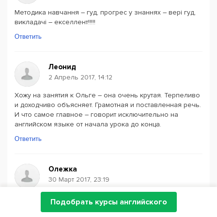
Методика навчання – гуд, прогрес у знаннях – вері гуд,
викладачі – екселлент!!!!!
Ответить
Леонид
2 Апрель 2017, 14:12
Хожу на занятия к Ольге – она очень крутая. Терпеливо
и доходчиво объясняет. Грамотная и поставленная речь.
И что самое главное – говорит исключительно на
английском языке от начала урока до конца.
Ответить
Олежка
30 Март 2017, 23:19
Не знаю, по себе наверено сложно судить, и к себе
Подобрать курсы английского
сложно быть обьективным, но могу судить по своим
"оногруппникам", кто ходит вместе со мной: помню как