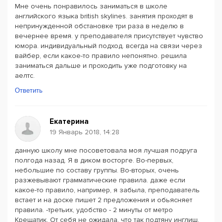
Мне очень понравилось заниматься в школе
английского языка british skylines. занятия проходят в
непринужденной обстановке три раза в неделю в
вечернее время. у преподавателя присутствует чувство
юмора. индивидуальный подход. всегда на связи через
вайбер, если какое-то правило непонятно. решила
заниматься дальше и проходить уже подготовку на
аелтс.
Ответить
Екатерина
19 Январь 2018, 14:28
данную школу мне посоветовала моя лучшая подруга
полгода назад. Я в диком восторге. Во-первых,
небольшие по составу группы. Во-вторых, очень
разжевывают грамматические правила. даже если
какое-то правило, например, я забыла, преподаватель
встает и на доске пишет 2 предложения и обьясняет
правила. -третьих, удобство - 2 минуты от метро
Крещатик. От себя не ожидала, что так подтяну инглиш.