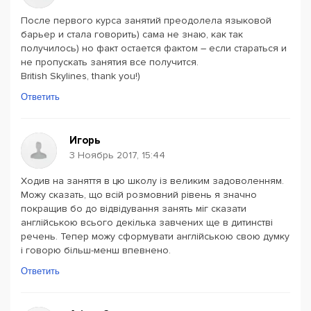
После первого курса занятий преодолела языковой
барьер и стала говорить) сама не знаю, как так
получилось) но факт остается фактом – если стараться и
не пропускать занятия все получится.
British Skylines, thank you!)
Ответить
Игорь
3 Ноябрь 2017, 15:44
Ходив на заняття в цю школу із великим задоволенням.
Можу сказать, що всій розмовний рівень я значно
покращив бо до відвідування занять міг сказати
англійською всього декілька завчених ще в дитинстві
речень. Тепер можу сформувати англійською свою думку
і говорю більш-менш впевнено.
Ответить