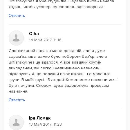
Britishskylines я уже студентка. Недавно вновь начала
ходить, чтобы усовершенствовать разговорный.
Ответить
Olha
14 Май 2017, 11:16
Словниковий запас в мене достатній, але я дуже
сором'язлива, важко було побороти бар'єр, але з
Britishskylines це вдалося. А все завдяки крутим
викладачам, які легко і невимушено навчають,
підказують. А ще великий плюс школи - це маленькі
групи. В моїй групі - 5 людей. Кожен може висловитися і
бути почутим. Словом, дуже задоволена процесом
навчання.
Ответить
Іра Ломак
13 Май 2017, 11:23