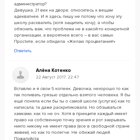
администратор?
Девушка, 21 век на дворе, относитесь к вещам
адекватнее. И я здесь пишу не потому что хочу эту
школу расхвалить (хотя защитить хочу), а чтобы
обяснить вам, что проблема не в какой-то конкретной
организации, а вероятнее всего – в вас самых.
Простите, если обидела. «Желаю процветания!»
Ответить
Алёна Котенко
22 Август 2017, 22:47
Вставлю и я свои 5 копеек. Девочка, нехорошо то как
так поливать грязью отдельно взятого человека. Я бы
ещё поняла если бы ты о самой школе (услугах) как то
написала, та даже раскритиковала. Но обзываться
хамками, как то не оч. Хотя в принципе каждый имеет
право на собственную точку зрения и рот закрывать
никто никому не имеет права (все в свободной стране
живем), но как то полегче. Не обижай людей.
Пожалуйста