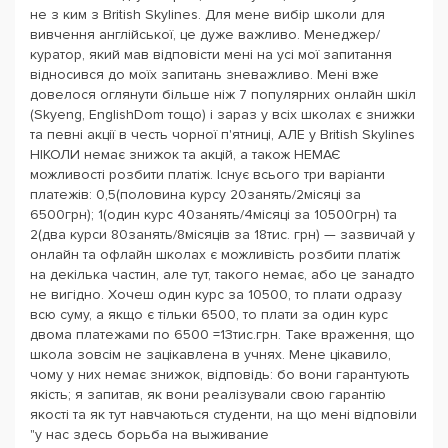
не з ким з British Skylines. Для мене вибір школи для
вивчення англійської, це дуже важливо. Менеджер/
куратор, який мав відповісти мені на усі мої запитання
відносився до моїх запитань зневажливо. Мені вже
довелося оглянути більше ніж 7 популярних онлайн шкіл
(Skyeng, EnglishDom тощо) і зараз у всіх школах є знижки
та певні акції в честь чорної п'ятниці, АЛЕ у British Skylines
НІКОЛИ немає знижок та акцій, а також НЕМАЄ
можливості розбити платіж. Існує всього три варіанти
платежів: 0,5(половина курсу 20занять/2місяці за
6500грн); 1(один курс 40занять/4місяці за 10500грн) та
2(два курси 80занять/8місяців за 18тис. грн) — зазвичай у
онлайн та офлайн школах є можливість розбити платіж
на декілька частин, але тут, такого немає, або це занадто
не вигідно. Хочеш один курс за 10500, то плати одразу
всю суму, а якщо є тільки 6500, то плати за один курс
двома платежами по 6500 =13тис.грн. Таке враження, що
школа зовсім не зацікавлена в учнях. Мене цікавило,
чому у них немає знижок, відповідь: бо вони гарантують
якість; я запитав, як вони реалізували свою гарантію
якості та як тут навчаються студенти, на що мені відповіли
"у нас здесь борьба на выживание