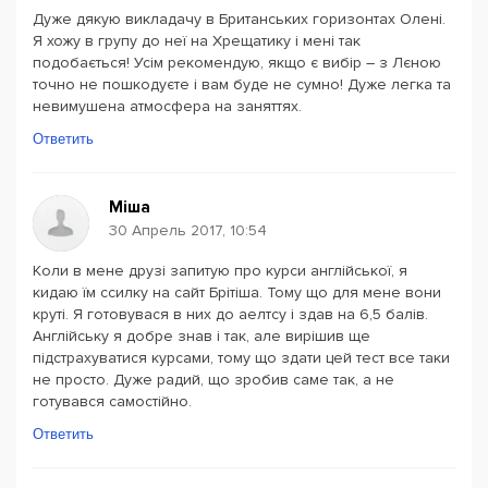
Дуже дякую викладачу в Британських горизонтах Олені.
Я хожу в групу до неї на Хрещатику і мені так
подобається! Усім рекомендую, якщо є вибір – з Лєною
точно не пошкодуєте і вам буде не сумно! Дуже легка та
невимушена атмосфера на заняттях.
Ответить
Міша
30 Апрель 2017, 10:54
Коли в мене друзі запитую про курси англійської, я
кидаю їм ссилку на сайт Брітіша. Тому що для мене вони
круті. Я готовувася в них до аелтсу і здав на 6,5 балів.
Англійську я добре знав і так, але вирішив ще
підстрахуватися курсами, тому що здати цей тест все таки
не просто. Дуже радий, що зробив саме так, а не
готувався самостійно.
Ответить