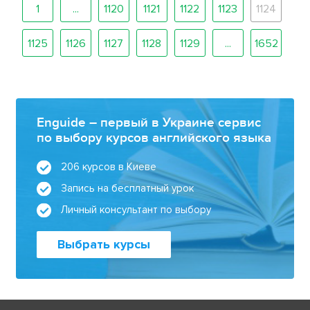
1
...
1120
1121
1122
1123
1124
1125
1126
1127
1128
1129
...
1652
Enguide – первый в Украине сервис
по выбору курсов английского языка
206 курсов в Киеве
Запись на бесплатный урок
Личный консультант по выбору
Выбрать курсы